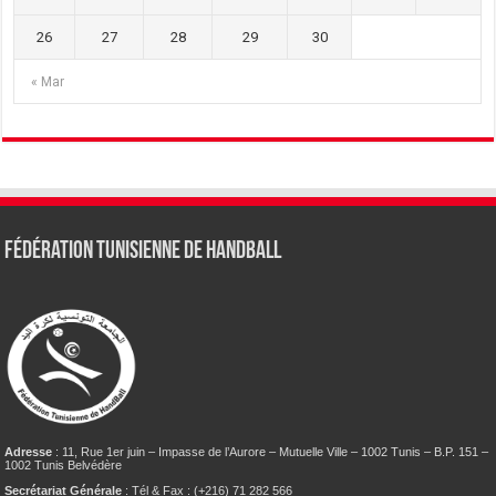
26
27
28
29
30
« Mar
Fédération tunisienne de Handball
Adresse
: 11, Rue 1er juin – Impasse de l’Aurore – Mutuelle Ville – 1002 Tunis – B.P. 151 –
1002 Tunis Belvédère
Secrétariat Générale
: Tél & Fax : (+216) 71 282 566