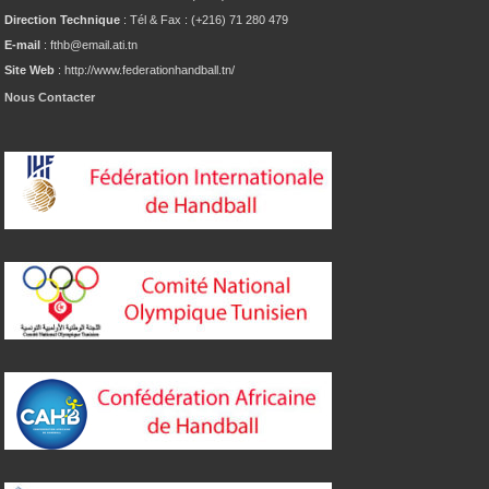
Direction Technique
: Tél & Fax : (+216) 71 280 479
E-mail
: fthb@email.ati.tn
Site Web
: http://www.federationhandball.tn/
Nous Contacter