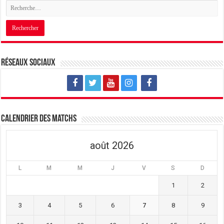
Réseaux sociaux
Calendrier des matchs
août 2026
L
M
M
J
V
S
D
1
2
3
4
5
6
7
8
9