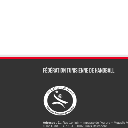
Fédération tunisienne de Handball
Adresse
: 11, Rue 1er juin – Impasse de l’Aurore – Mutuelle Vi
1002 Tunis – B.P. 151 – 1002 Tunis Belvédère