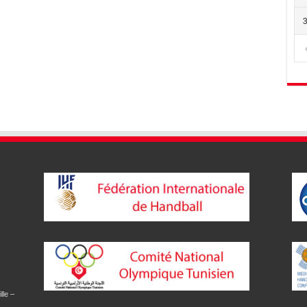
lle –