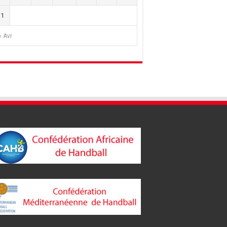
31
« Avr