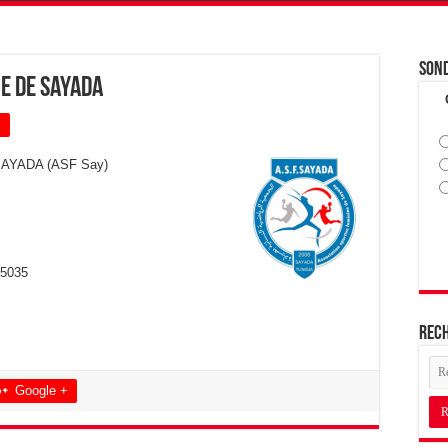
Son
ne de Sayada
+
AYADA (ASF Say)
 5035
Rec
Google +