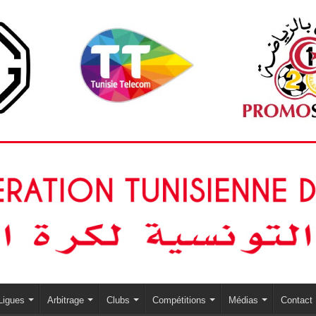
Ligues
Arbitrage
Clubs
Compétitions
Médias
Contact