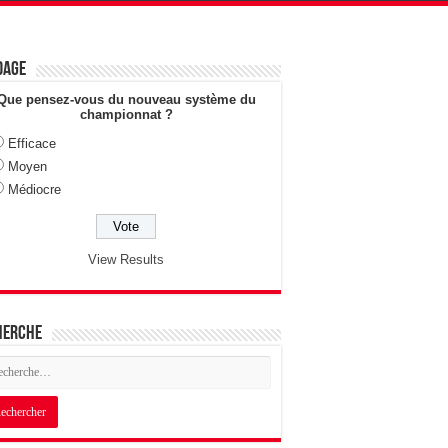
dage
Que pensez-vous du nouveau système du
championnat ?
Efficace
Moyen
Médiocre
View Results
herche