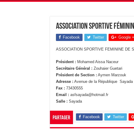
Association Sportive Fémini
Facebook
Twitter
Google 
ASSOCIATION SPORTIVE FEMININE DE S
Président :
Mohamed Aissa Naceur
Secrétaire Général :
Zouhaier Guetari
Président de Section :
Aymen Marzouk
Adresse :
Avenue de la République Sayada
Fax :
73430555
Email :
asfsayada@hotmail.fr
Salle :
Sayada
Facebook
Twitter
Partager