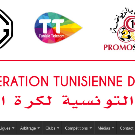
Ligues
Arbitrage
Clubs
Compétitions
Médias
Contact