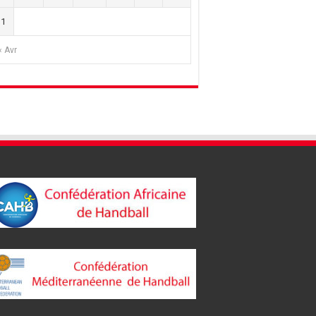
31
« Avr