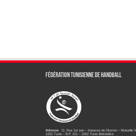
Fédération tunisienne de Handball
Adresse
: 11, Rue 1er juin – Impasse de l’Aurore – Mutuelle Vi
1002 Tunis – B.P. 151 – 1002 Tunis Belvédère