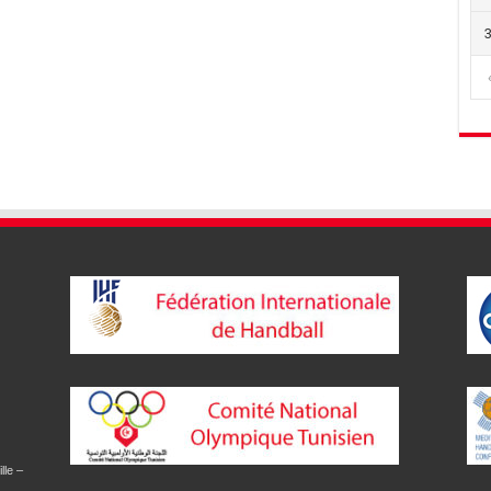
lle –