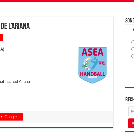
Son
de l’Ariana
+
EA)
hat hached Ariana
Rec
Google +