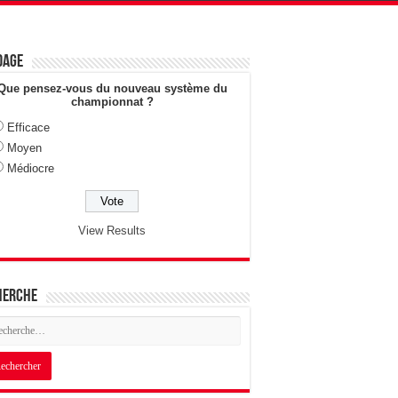
dage
Que pensez-vous du nouveau système du
championnat ?
Efficace
Moyen
Médiocre
View Results
herche