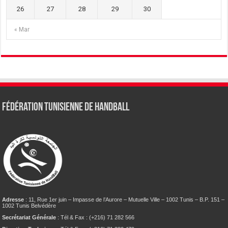
26
27
28
29
30
« Mar
Fédération tunisienne de Handball
Adresse
: 11, Rue 1er juin – Impasse de l’Aurore – Mutuelle Ville – 1002 Tunis – B.P. 151 –
1002 Tunis Belvédère
Secrétariat Générale
: Tél & Fax : (+216) 71 282 566