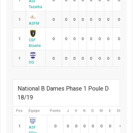
ASF
Tazarka
1
0
0
0
0
0
0
0
0
0
ASFM
1
0
0
0
0
0
0
0
0
0
CSF
Bizerte
1
0
0
0
0
0
0
0
0
0
OG
National B Dames Phase 1 Poule D
18/19
Pos
Équipe
Points
J
V
N
D
M
E
DIFF
P
1
0
0
0
0
0
0
0
0
ASF
Sfax