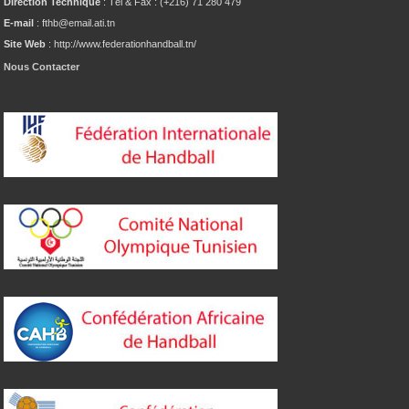
Direction Technique
: Tél & Fax : (+216) 71 280 479
E-mail
: fthb@email.ati.tn
Site Web
: http://www.federationhandball.tn/
Nous Contacter