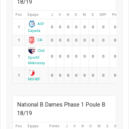
18/19
Pos
Équipe
J
V
N
D
M
E
DIFF
Pts
ASF
1
0
0
0
0
0
0
0
0
Sayada
CA
1
0
0
0
0
0
0
0
0
Club
1
0
0
0
0
0
0
0
0
Sportif
Meknassy
1
0
0
0
0
0
0
0
0
MSHBF
National B Dames Phase 1 Poule B
18/19
Pos
Équipe
Points
J
V
N
D
M
E
DIFF
P