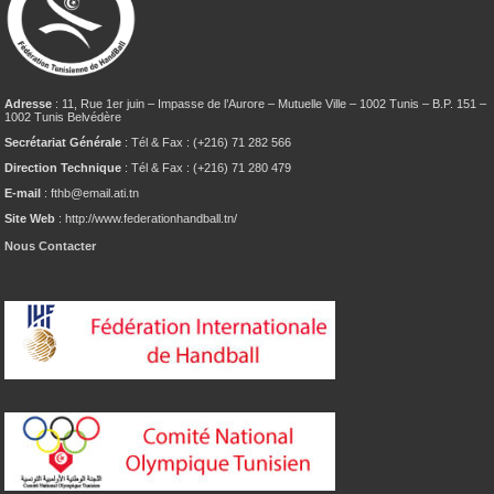
Adresse
: 11, Rue 1er juin – Impasse de l’Aurore – Mutuelle Ville – 1002 Tunis – B.P. 151 –
1002 Tunis Belvédère
Secrétariat Générale
: Tél & Fax : (+216) 71 282 566
Direction Technique
: Tél & Fax : (+216) 71 280 479
E-mail
: fthb@email.ati.tn
Site Web
: http://www.federationhandball.tn/
Nous Contacter