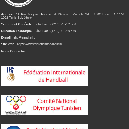
Adresse
: 11, Rue 1er juin – Impasse de l’Aurore – Mutuelle Ville – 1002 Tunis – B.P. 151 –
1002 Tunis Belvédère
Secrétariat Générale
: Tél & Fax : (+216) 71 282 566
Direction Technique
: Tél & Fax : (+216) 71 280 479
E-mail
: fthb@email.ati.tn
Site Web
: http://www.federationhandball.tn/
Nous Contacter