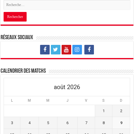
Réseaux sociaux
Calendrier des matchs
août 2026
L
M
M
J
V
S
D
1
2
3
4
5
6
7
8
9