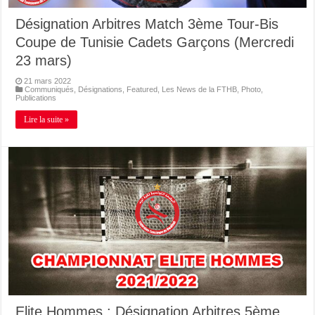
Désignation Arbitres Match 3ème Tour-Bis
Coupe de Tunisie Cadets Garçons (Mercredi
23 mars)
21 mars 2022
Communiqués
,
Désignations
,
Featured
,
Les News de la FTHB
,
Photo
,
Publications
Lire la suite »
Elite Hommes : Désignation Arbitres 5ème