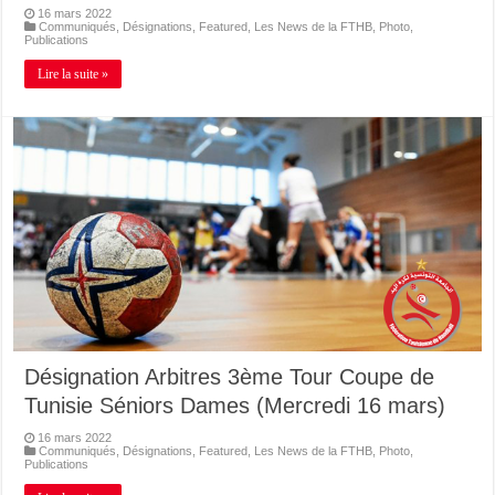
16 mars 2022
Communiqués
,
Désignations
,
Featured
,
Les News de la FTHB
,
Photo
,
Publications
Lire la suite »
Désignation Arbitres 3ème Tour Coupe de
Tunisie Séniors Dames (Mercredi 16 mars)
16 mars 2022
Communiqués
,
Désignations
,
Featured
,
Les News de la FTHB
,
Photo
,
Publications