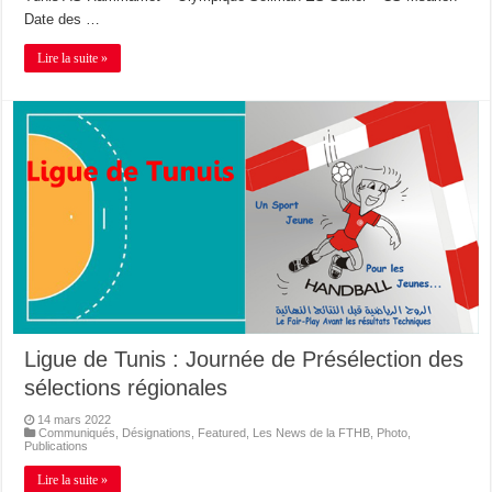
Date des …
Lire la suite »
Ligue de Tunis : Journée de Présélection des
sélections régionales
14 mars 2022
Communiqués
,
Désignations
,
Featured
,
Les News de la FTHB
,
Photo
,
Publications
Lire la suite »