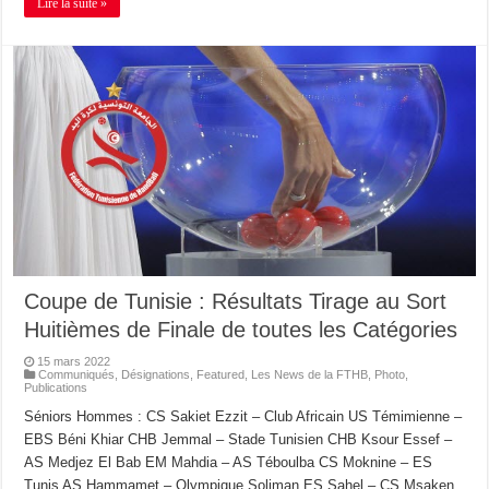
Lire la suite »
Coupe de Tunisie : Résultats Tirage au Sort
Huitièmes de Finale de toutes les Catégories
15 mars 2022
Communiqués
,
Désignations
,
Featured
,
Les News de la FTHB
,
Photo
,
Publications
Séniors Hommes : CS Sakiet Ezzit – Club Africain US Témimienne –
EBS Béni Khiar CHB Jemmal – Stade Tunisien CHB Ksour Essef –
AS Medjez El Bab EM Mahdia – AS Téboulba CS Moknine – ES
Tunis AS Hammamet – Olympique Soliman ES Sahel – CS Msaken