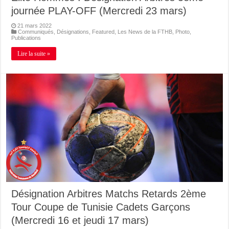
journée PLAY-OFF (Mercredi 23 mars)
21 mars 2022
Communiqués
,
Désignations
,
Featured
,
Les News de la FTHB
,
Photo
,
Publications
Lire la suite »
Désignation Arbitres Matchs Retards 2ème
Tour Coupe de Tunisie Cadets Garçons
(Mercredi 16 et jeudi 17 mars)