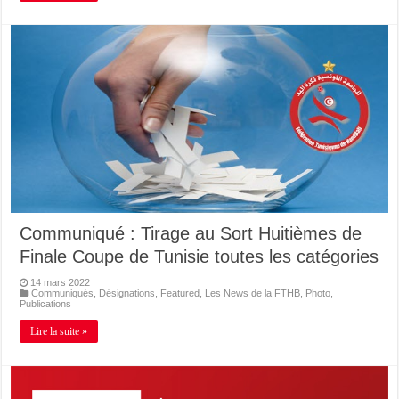
Communiqué : Tirage au Sort Huitièmes de
Finale Coupe de Tunisie toutes les catégories
14 mars 2022
Communiqués
,
Désignations
,
Featured
,
Les News de la FTHB
,
Photo
,
Publications
Lire la suite »