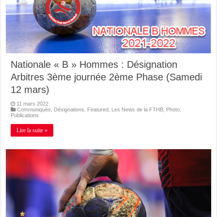
Nationale « B » Hommes : Désignation
Arbitres 3ème journée 2ème Phase (Samedi
12 mars)
11 mars 2022
Communiqués
,
Désignations
,
Featured
,
Les News de la FTHB
,
Photo
,
Publications
Lire la suite »