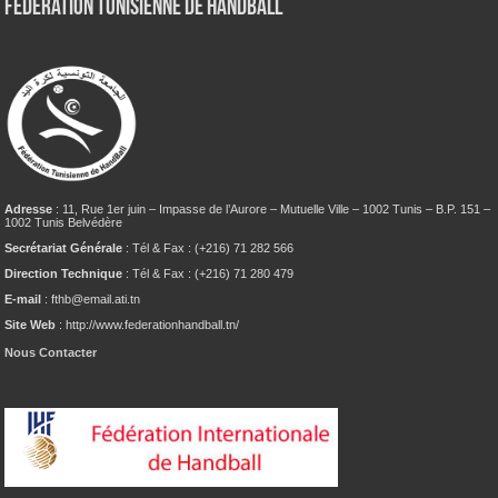
Fédération tunisienne de Handball
Adresse
: 11, Rue 1er juin – Impasse de l’Aurore – Mutuelle Ville – 1002 Tunis – B.P. 151 –
1002 Tunis Belvédère
Secrétariat Générale
: Tél & Fax : (+216) 71 282 566
Direction Technique
: Tél & Fax : (+216) 71 280 479
E-mail
: fthb@email.ati.tn
Site Web
: http://www.federationhandball.tn/
Nous Contacter