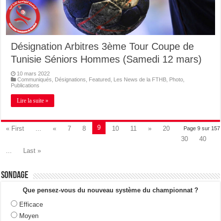
Désignation Arbitres 3ème Tour Coupe de
Tunisie Séniors Hommes (Samedi 12 mars)
10 mars 2022
Communiqués
,
Désignations
,
Featured
,
Les News de la FTHB
,
Photo
,
Publications
Lire la suite »
9
« First
...
«
7
8
10
11
»
20
Page 9 sur 157
30
40
...
Last »
Sondage
Que pensez-vous du nouveau système du championnat ?
Efficace
Moyen