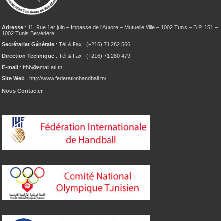
Adresse
: 11, Rue 1er juin – Impasse de l’Aurore – Mutuelle Ville – 1002 Tunis – B.P. 151 –
1002 Tunis Belvédère
Secrétariat Générale
: Tél & Fax : (+216) 71 282 566
Direction Technique
: Tél & Fax : (+216) 71 280 479
E-mail
: fthb@email.ati.tn
Site Web
: http://www.federationhandball.tn/
Nous Contacter