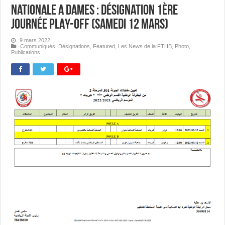
Nationale A Dames : Désignation 1ère
journée PLAY-OFF (Samedi 12 mars)
9 mars 2022
Communiqués
,
Désignations
,
Featured
,
Les News de la FTHB
,
Photo
,
Publications