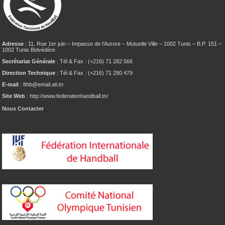
Adresse
: 11, Rue 1er juin – Impasse de l’Aurore – Mutuelle Ville – 1002 Tunis – B.P. 151 –
1002 Tunis Belvédère
Secrétariat Générale
: Tél & Fax : (+216) 71 282 566
Direction Technique
: Tél & Fax : (+216) 71 280 479
E-mail
: fthb@email.ati.tn
Site Web
: http://www.federationhandball.tn/
Nous Contacter