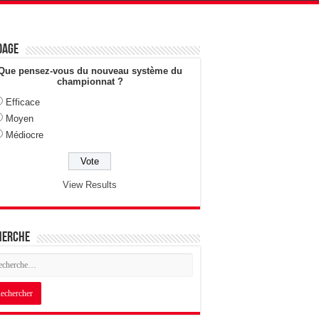
dage
Que pensez-vous du nouveau système du
championnat ?
Efficace
Moyen
Médiocre
View Results
herche