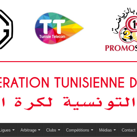
Ligues
Arbitrage
Clubs
Compétitions
Médias
Contact