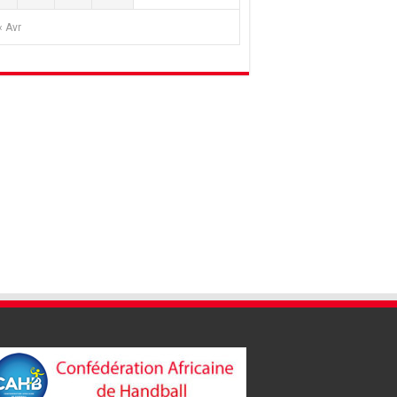
« Avr