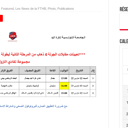
,
Featured
,
Les News de la FTHB
,
Photo
,
Publications
Rés
+
Cale