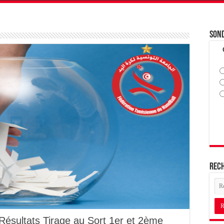
Son
Rec
ésultats Tirage au Sort 1er et 2ème