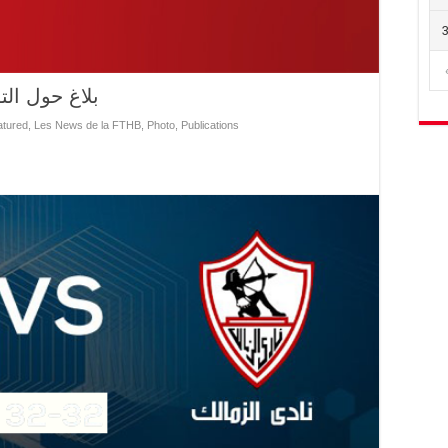
بلاغ حول ال
atured
,
Les News de la FTHB
,
Photo
,
Publications