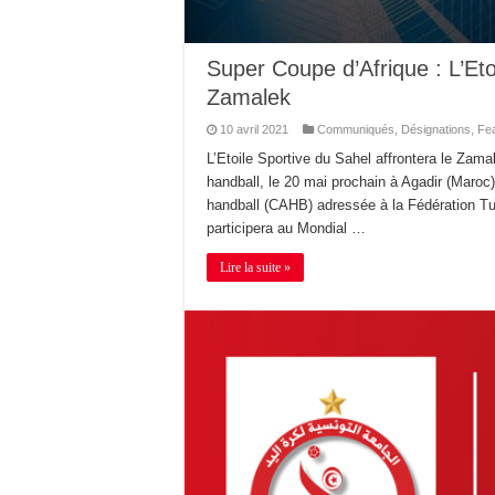
Super Coupe d’Afrique : L’Eto
Zamalek
10 avril 2021
Communiqués
,
Désignations
,
Fe
L’Etoile Sportive du Sahel affrontera le Zam
handball, le 20 mai prochain à Agadir (Maroc
handball (CAHB) adressée à la Fédération Tu
participera au Mondial …
Lire la suite »