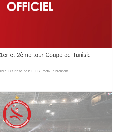
 1er et 2ème tour Coupe de Tunisie
ured
,
Les News de la FTHB
,
Photo
,
Publications