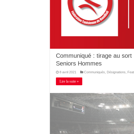
Communiqué : tirage au sort
Seniors Hommes
8 avril 2021
Communiqués
,
Désignations
,
Feat
Lire la suite »