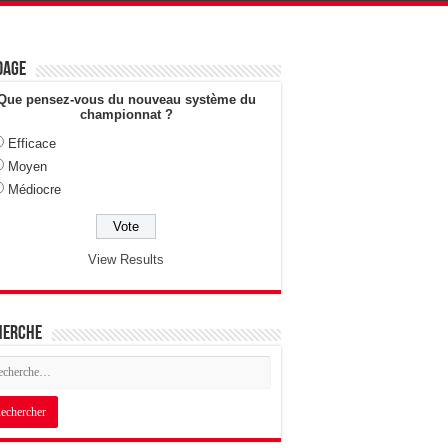
dage
Que pensez-vous du nouveau système du
championnat ?
Efficace
Moyen
Médiocre
View Results
herche