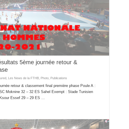
sultats 5ème journée retour &
ase
ured
,
Les News de la FTHB
,
Photo
,
Publications
rnée retour & classement final première phase Poule A :
SC Moknine 32 – 32 ES Sahel Exempt : Stade Tunisien
 Ksour Essef 29 – 29 ES …