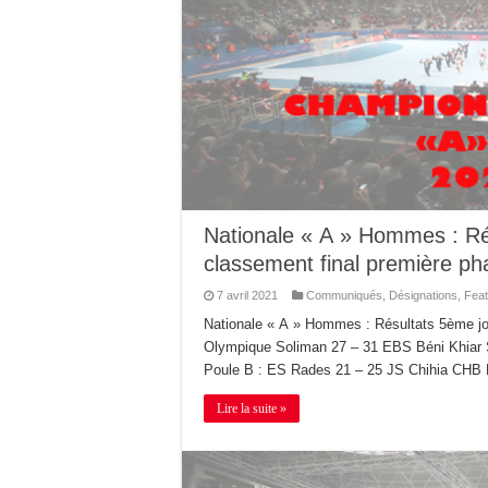
Nationale « A » Hommes : Ré
classement final première ph
7 avril 2021
Communiqués
,
Désignations
,
Feat
Nationale « A » Hommes : Résultats 5ème jou
Olympique Soliman 27 – 31 EBS Béni Khiar 
Poule B : ES Rades 21 – 25 JS Chihia CHB
Lire la suite »