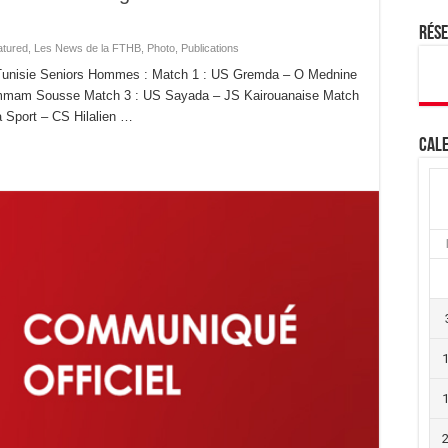
Rés
atured
,
Les News de la FTHB
,
Photo
,
Publications
e Tunisie Seniors Hommes : Match 1 : US Gremda – O Mednine
mam Sousse Match 3 : US Sayada – JS Kairouanaise Match
 Sport – CS Hilalien …
Cale