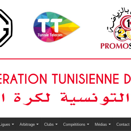
Ligues
Arbitrage
Clubs
Compétitions
Médias
Contact