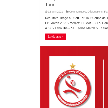
Tour
12 avril 2021
Communiqués
,
Désignations
,
Fe
Résultats Tirage au Sort 1er Tour Coupe d
HB Match 2 : AS Medjez El BAB – CES Ham
4 : AS Téboulba – SC Djerba Match 5 : Kalaa
Lire la suite »