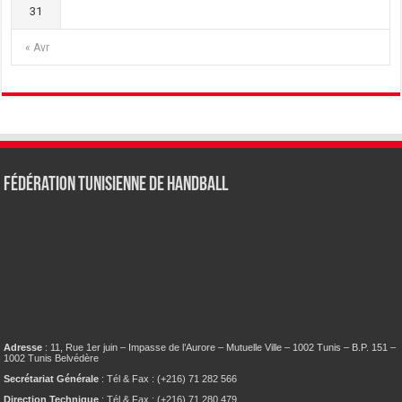
31
« Avr
Fédération tunisienne de Handball
Adresse
: 11, Rue 1er juin – Impasse de l’Aurore – Mutuelle Ville – 1002 Tunis – B.P. 151 –
1002 Tunis Belvédère
Secrétariat Générale
: Tél & Fax : (+216) 71 282 566
Direction Technique
: Tél & Fax : (+216) 71 280 479