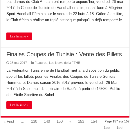
Les dames du Club Africain ont remporté aujourd’hui, vendredi 26 mai
2017, la Coupe de Tunisie de Handball en s’imposant face à Mégrine
Sport Handball Féminin sur le score de 22 buts à 18. Grâce à ce titre,
le Club Africain réalise un triplé historique puisqu’il a déjà remporté le
…
Lire la suite »
Finales Coupes de Tunisie : Vente des Billets
23 mai 2017
Featured
,
Les News de la FTHB
La Fédération Tunisienne de Handball met à la disposition du public
sportif les billets pour les Finales des Coupes de Tunisie Seniors
Hommes et Dames saison 2016-2017 prévues le vendredi 26 Mai
2017 à la Salle multidisciplinaire de Radès à partir de 14H30. Public
de l’Etoile Sportive du Sahel : – …
Lire la suite »
« First
...
130
140
150
«
153
154
Page 157 sur 157
155
156