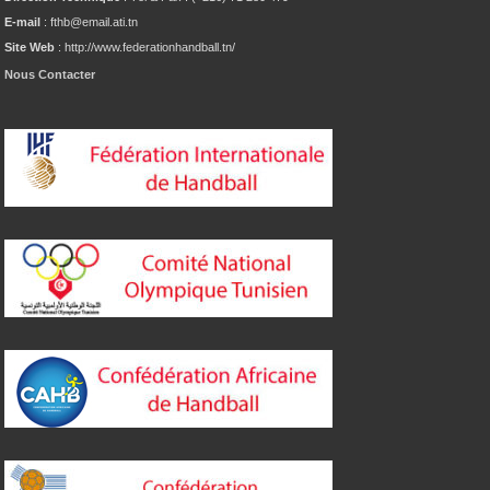
E-mail
: fthb@email.ati.tn
Site Web
: http://www.federationhandball.tn/
Nous Contacter