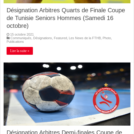
Désignation Arbitres Quarts de Finale Coupe
de Tunisie Seniors Hommes (Samedi 16
octobre)
15 octobre 2021
Communiqués
,
Désignations
,
Featured
,
Les News de la FTHB
,
Photo
,
Publications
Lire la suite »
Désignation Arbitres Demi-finales Coupe de