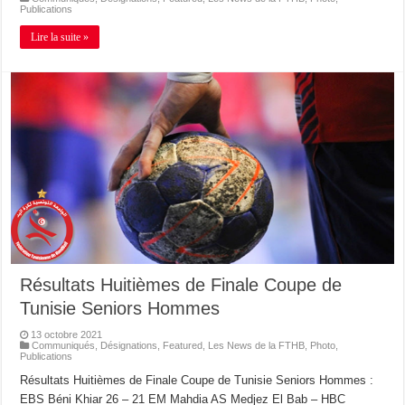
Publications
Lire la suite »
Résultats Huitièmes de Finale Coupe de
Tunisie Seniors Hommes
13 octobre 2021
Communiqués
,
Désignations
,
Featured
,
Les News de la FTHB
,
Photo
,
Publications
Résultats Huitièmes de Finale Coupe de Tunisie Seniors Hommes :
EBS Béni Khiar 26 – 21 EM Mahdia AS Medjez El Bab – HBC