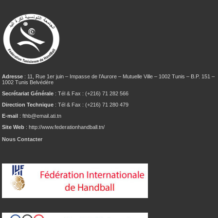
Adresse
: 11, Rue 1er juin – Impasse de l’Aurore – Mutuelle Ville – 1002 Tunis – B.P. 151 –
1002 Tunis Belvédère
Secrétariat Générale
: Tél & Fax : (+216) 71 282 566
Direction Technique
: Tél & Fax : (+216) 71 280 479
E-mail
: fthb@email.ati.tn
Site Web
: http://www.federationhandball.tn/
Nous Contacter