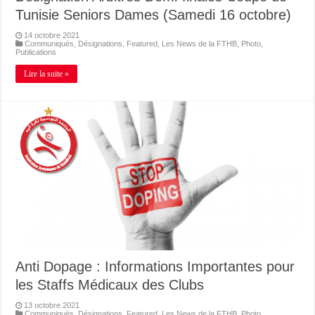
Tunisie Seniors Dames (Samedi 16 octobre)
14 octobre 2021
Communiqués
,
Désignations
,
Featured
,
Les News de la FTHB
,
Photo
,
Publications
Lire la suite »
Anti Dopage : Informations Importantes pour
les Staffs Médicaux des Clubs
13 octobre 2021
Communiqués
,
Désignations
,
Featured
,
Les News de la FTHB
,
Photo
,