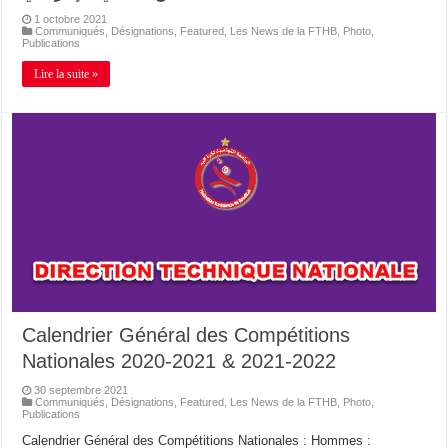
1 octobre 2021
Communiqués
,
Désignations
,
Featured
,
Les News de la FTHB
,
Photo
,
Publications
Lire la suite »
Calendrier Général des Compétitions
Nationales 2020-2021 & 2021-2022
30 septembre 2021
Communiqués
,
Désignations
,
Featured
,
Les News de la FTHB
,
Photo
,
Publications
Calendrier Général des Compétitions Nationales : Hommes :