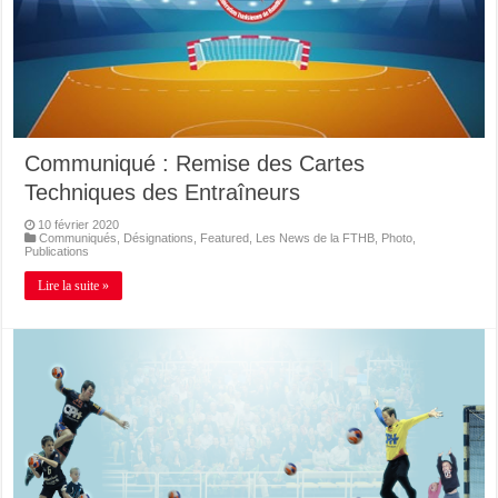
Communiqué : Remise des Cartes
Techniques des Entraîneurs
10 février 2020
Communiqués
,
Désignations
,
Featured
,
Les News de la FTHB
,
Photo
,
Publications
Lire la suite »