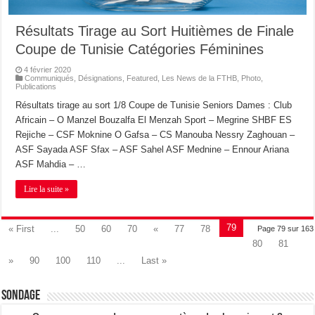
Résultats Tirage au Sort Huitièmes de Finale
Coupe de Tunisie Catégories Féminines
4 février 2020
Communiqués
,
Désignations
,
Featured
,
Les News de la FTHB
,
Photo
,
Publications
Résultats tirage au sort 1/8 Coupe de Tunisie Seniors Dames : Club
Africain – O Manzel Bouzalfa El Menzah Sport – Megrine SHBF ES
Rejiche – CSF Moknine O Gafsa – CS Manouba Nessry Zaghouan –
ASF Sayada ASF Sfax – ASF Sahel ASF Mednine – Ennour Ariana
ASF Mahdia – …
Lire la suite »
79
« First
...
50
60
70
«
77
78
Page 79 sur 163
80
81
»
90
100
110
...
Last »
Sondage