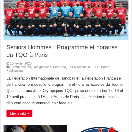
Seniors Hommes : Programme et horaires
du TQO à Paris
10 février 2020
Communiqués
,
Désignations
,
Featured
,
Les News de la FTHB
,
Photo
,
Publications
La Fédération Internationale de Handball et la Fédération Française
de Handball ont dévoilé le programme et horaires exactes du Tournoi
Qualificatif aux Jeux Olympiques TQO qui se déroulera les 17, 18 et
19 avril prochains à l’Accor Arena de Paris. La sélection tunisienne
débutera donc le vendredi soir face au …
Lire la suite »