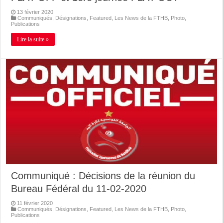
13 février 2020
Communiqués
,
Désignations
,
Featured
,
Les News de la FTHB
,
Photo
,
Publications
Lire la suite »
Communiqué : Décisions de la réunion du
Bureau Fédéral du 11-02-2020
11 février 2020
Communiqués
,
Désignations
,
Featured
,
Les News de la FTHB
,
Photo
,
Publications