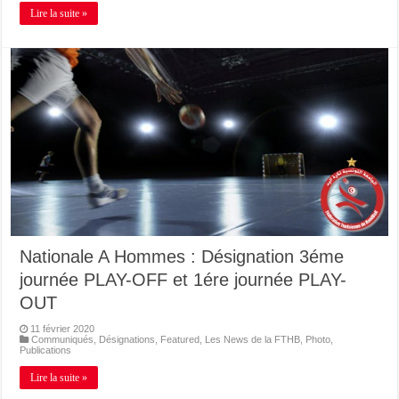
Lire la suite »
Nationale A Hommes : Désignation 3éme
journée PLAY-OFF et 1ére journée PLAY-
OUT
11 février 2020
Communiqués
,
Désignations
,
Featured
,
Les News de la FTHB
,
Photo
,
Publications
Lire la suite »