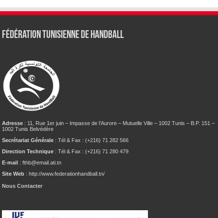
Fédération tunisienne de Handball
Adresse
: 11, Rue 1er juin – Impasse de l’Aurore – Mutuelle Ville – 1002 Tunis – B.P. 151 –
1002 Tunis Belvédère
Secrétariat Générale
: Tél & Fax : (+216) 71 282 566
Direction Technique
: Tél & Fax : (+216) 71 280 479
E-mail
: fthb@email.ati.tn
Site Web
: http://www.federationhandball.tn/
Nous Contacter