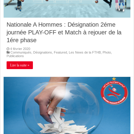
Nationale A Hommes : Désignation 2éme
journée PLAY-OFF et Match à rejouer de la
1ére phase
4 février 2020
Communiqués
,
Désignations
,
Featured
,
Les News de la FTHB
,
Photo
,
Publications
Lire la suite »