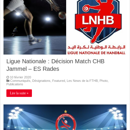
Ligue Nationale : Décision Match CHB
Jammel – ES Rades
10 février 2020
Communiqués
,
Désignations
,
Featured
,
Les News de la FTHB
,
Photo
,
Publications
Lire la suite »