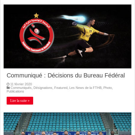
Communiqué : Décisions du Bureau Fédéral
11 février 2020
Communiqués
,
Désignations
,
Featured
,
Les News de la FTHB
,
Photo
,
Publications
Lire la suite »