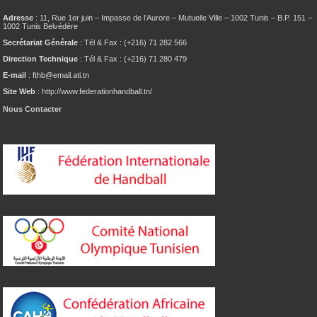
Adresse
: 11, Rue 1er juin – Impasse de l’Aurore – Mutuelle Ville – 1002 Tunis – B.P. 151 –
1002 Tunis Belvédère
Secrétariat Générale
: Tél & Fax : (+216) 71 282 566
Direction Technique
: Tél & Fax : (+216) 71 280 479
E-mail
: fthb@email.ati.tn
Site Web
: http://www.federationhandball.tn/
Nous Contacter