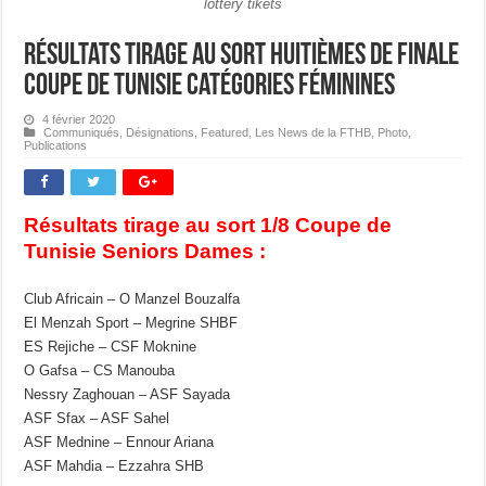
lottery tikets
Résultats Tirage au Sort Huitièmes de Finale
Coupe de Tunisie Catégories Féminines
4 février 2020
Communiqués
,
Désignations
,
Featured
,
Les News de la FTHB
,
Photo
,
Publications
Résultats tirage au sort 1/8 Coupe de
Tunisie Seniors Dames :
Club Africain – O Manzel Bouzalfa
El Menzah Sport – Megrine SHBF
ES Rejiche – CSF Moknine
O Gafsa – CS Manouba
Nessry Zaghouan – ASF Sayada
ASF Sfax – ASF Sahel
ASF Mednine – Ennour Ariana
ASF Mahdia – Ezzahra SHB