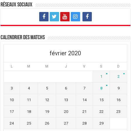
v
u
v
Réseaux sociaux
e
v
e
l
e
l
l
l
l
e
l
e
f
e
f
e
f
e
n
e
n
ê
n
ê
t
ê
t
Calendrier des matchs
r
t
r
e
r
e
)
e
)
)
février 2020
L
M
M
J
V
S
D
1
2
3
4
5
6
7
8
9
10
11
12
13
14
15
16
17
18
19
20
21
22
23
24
25
26
27
28
29