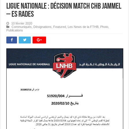
Ligue Nationale : Décision Match CHB Jammel
– ES Rades
10 février 2020
Communiqués
,
Désignations
,
Featured
,
Les News de la FTHB
,
Photo
,
Publications