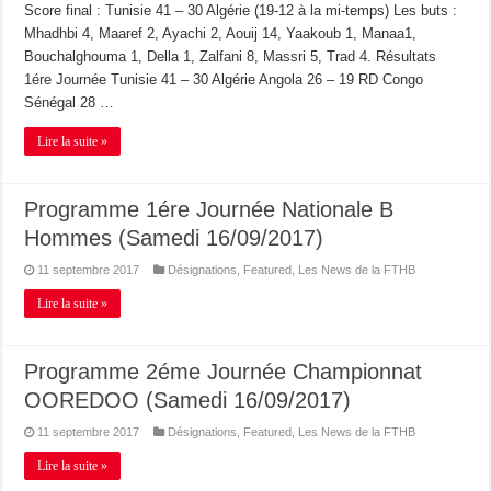
Score final : Tunisie 41 – 30 Algérie (19-12 à la mi-temps) Les buts :
Mhadhbi 4, Maaref 2, Ayachi 2, Aouij 14, Yaakoub 1, Manaa1,
Bouchalghouma 1, Della 1, Zalfani 8, Massri 5, Trad 4. Résultats
1ére Journée Tunisie 41 – 30 Algérie Angola 26 – 19 RD Congo
Sénégal 28 …
Lire la suite »
Programme 1ére Journée Nationale B
Hommes (Samedi 16/09/2017)
11 septembre 2017
Désignations
,
Featured
,
Les News de la FTHB
Lire la suite »
Programme 2éme Journée Championnat
OOREDOO (Samedi 16/09/2017)
11 septembre 2017
Désignations
,
Featured
,
Les News de la FTHB
Lire la suite »