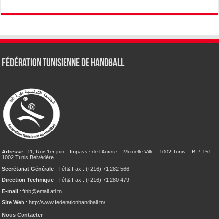
Fédération tunisienne de Handball
Adresse
: 11, Rue 1er juin – Impasse de l’Aurore – Mutuelle Ville – 1002 Tunis – B.P. 151 –
1002 Tunis Belvédère
Secrétariat Générale
: Tél & Fax : (+216) 71 282 566
Direction Technique
: Tél & Fax : (+216) 71 280 479
E-mail
: fthb@email.ati.tn
Site Web
: http://www.federationhandball.tn/
Nous Contacter