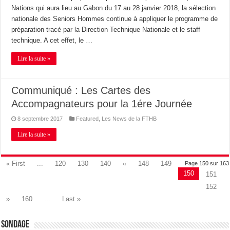
Nations qui aura lieu au Gabon du 17 au 28 janvier 2018, la sélection
nationale des Seniors Hommes continue à appliquer le programme de
préparation tracé par la Direction Technique Nationale et le staff
technique. A cet effet, le …
Lire la suite »
Communiqué : Les Cartes des
Accompagnateurs pour la 1ére Journée
8 septembre 2017
Featured
,
Les News de la FTHB
Lire la suite »
« First
...
120
130
140
«
148
149
Page 150 sur 163
150
151
152
»
160
...
Last »
Sondage