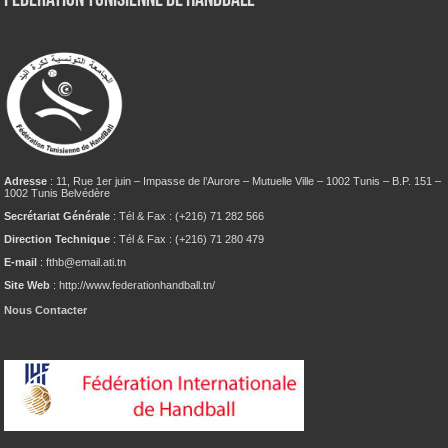
Fédération tunisienne de Handball
Adresse
: 11, Rue 1er juin – Impasse de l’Aurore – Mutuelle Ville – 1002 Tunis – B.P. 151 –
1002 Tunis Belvédère
Secrétariat Générale
: Tél & Fax : (+216) 71 282 566
Direction Technique
: Tél & Fax : (+216) 71 280 479
E-mail
: fthb@email.ati.tn
Site Web
: http://www.federationhandball.tn/
Nous Contacter