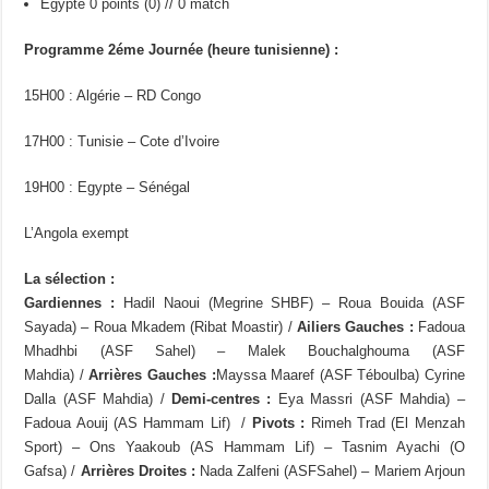
Egypte 0 points (0) // 0 match
Programme 2éme Journée (heure tunisienne) :
15H00 : Algérie – RD Congo
17H00 : Tunisie – Cote d’Ivoire
19H00 : Egypte – Sénégal
L’Angola exempt
La sélection :
Gardiennes :
Hadil Naoui (Megrine SHBF) – Roua Bouida (ASF
Sayada) – Roua Mkadem (Ribat Moastir) /
Ailiers Gauches :
Fadoua
Mhadhbi (ASF Sahel) – Malek Bouchalghouma (ASF
Mahdia) /
Arrières Gauches :
Mayssa Maaref (ASF Téboulba) Cyrine
Dalla (ASF Mahdia) /
Demi-centres :
Eya Massri (ASF Mahdia) –
Fadoua Aouij (AS Hammam Lif) /
Pivots :
Rimeh Trad (El Menzah
Sport) – Ons Yaakoub (AS Hammam Lif) – Tasnim Ayachi (O
Gafsa) /
Arrières Droites :
Nada Zalfeni (ASFSahel) – Mariem Arjoun