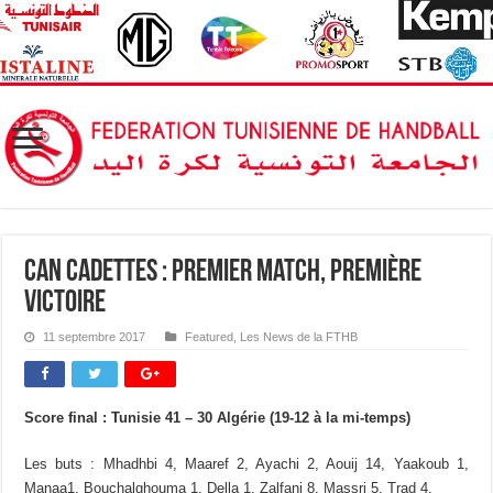
CAN Cadettes : Premier match, première
victoire
11 septembre 2017
Featured
,
Les News de la FTHB
Score final : Tunisie 41 – 30 Algérie (19-12 à la mi-temps)
Les buts : Mhadhbi 4, Maaref 2, Ayachi 2, Aouij 14, Yaakoub 1,
Manaa1, Bouchalghouma 1, Della 1, Zalfani 8, Massri 5, Trad 4.