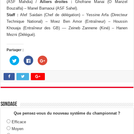
(ASF Mahdia) /
Ailiers droites :
Ghofrane Manai (O Manzel
Bouzalfa) – Manel Barnaoui (ASF Sahel).
Staff :
Afef Saidain (Chef de délégation) – Yessine Arfa (Directeur
Technique National) – Moez Ben Amor (Entraîneur) – Houssin
Khouaja (Entraîneur des GB) –– Zeineb Zannene (Kiné) – Hanen
Mezni (Délégué).
Partager :
C
C
C
l
l
l
i
i
i
q
q
q
u
u
u
e
e
e
z
z
z
p
p
p
o
o
o
u
u
u
r
r
r
p
p
p
a
a
a
Sondage
r
r
r
t
t
t
a
a
a
Que pensez-vous du nouveau système du championnat ?
g
g
g
e
e
e
Efficace
r
r
r
s
s
s
Moyen
u
u
u