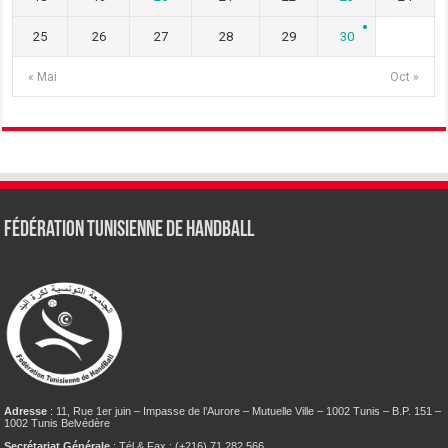
25
26
27
28
29
30
« Mai
Oct »
Fédération tunisienne de Handball
Adresse
: 11, Rue 1er juin – Impasse de l’Aurore – Mutuelle Ville – 1002 Tunis – B.P. 151 –
1002 Tunis Belvédère
Secrétariat Générale
: Tél & Fax : (+216) 71 282 566