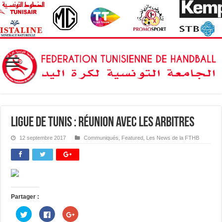
Ligue de Tunis : Réunion avec les Arbitres
12 septembre 2017
Communiqués
,
Featured
,
Les News de la FTHB
Partager :
C
C
C
l
l
l