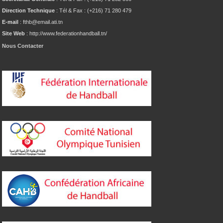
Direction Technique
: Tél & Fax : (+216) 71 280 479
E-mail
: fthb@email.ati.tn
Site Web
: http://www.federationhandball.tn/
Nous Contacter