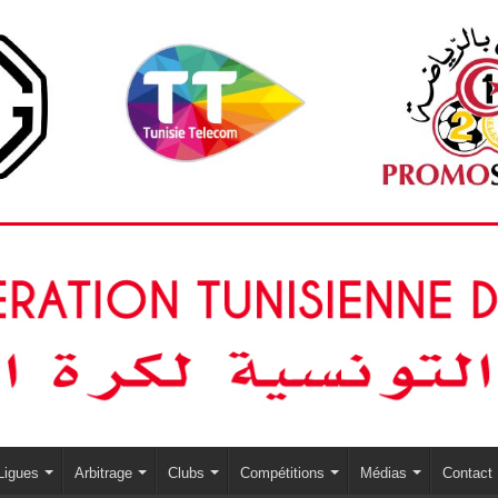
Ligues
Arbitrage
Clubs
Compétitions
Médias
Contact