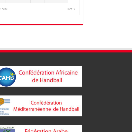
« Mai
Oct »