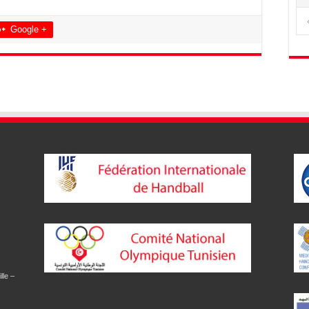
Google +
lle –