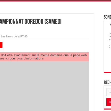
Son
ampionnat OOREDOO (Samedi
,
Les News de la FTHB
+
PDF doit être exactement sur le même domaine que la page web
uez ici pour plus d’informations
Rec