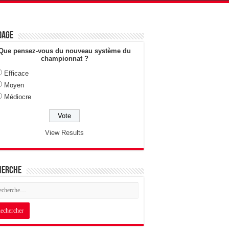
dage
Que pensez-vous du nouveau système du
championnat ?
Efficace
Moyen
Médiocre
View Results
herche