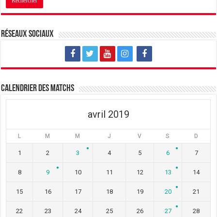
n
u
n
e
n
e
n
e
n
o
n
o
u
o
u
v
u
v
Réseaux sociaux
e
v
e
l
e
l
l
l
l
e
l
e
f
e
f
e
f
e
n
e
n
ê
n
ê
t
ê
t
Calendrier des matchs
r
t
r
e
r
e
)
e
)
)
avril 2019
L
M
M
J
V
S
D
1
2
3
4
5
6
7
8
9
10
11
12
13
14
15
16
17
18
19
20
21
22
23
24
25
26
27
28