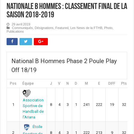
Nationale B Hommes : Classement final de la
saison 2018-2019
29 avril 2019
Communiqués
,
Désignations
,
Featured
,
Les News de la FTHB
,
Photo
,
Publications
National B Hommes Phase 2 Poule Play
Off 18/19
Pos
Équipe
J
V
N
D
M
E
DIFF
Pts
Association
1
8
4
3
1
241
222
19
32
Sportive de
Handball de
l’Ariana
Étoile
2
8
4
3
1
222
213
9
32
Sportive de