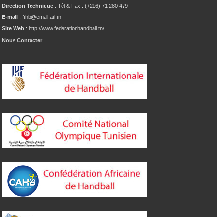
Direction Technique
: Tél & Fax : (+216) 71 280 479
E-mail
: fthb@email.ati.tn
Site Web
: http://www.federationhandball.tn/
Nous Contacter