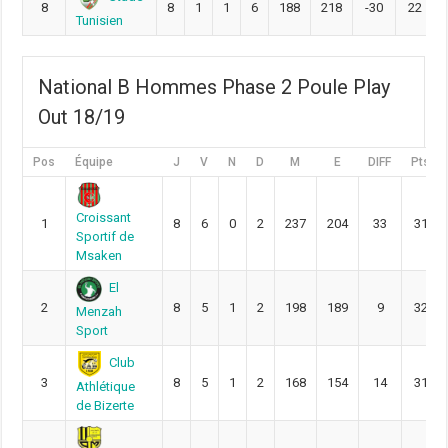
8
8
1
1
6
188
218
-30
22
Tunisien
National B Hommes Phase 2 Poule Play
Out 18/19
Pos
Équipe
J
V
N
D
M
E
DIFF
Pts
Croissant
1
8
6
0
2
237
204
33
31
Sportif de
Msaken
El
2
8
5
1
2
198
189
9
32
Menzah
Sport
Club
3
8
5
1
2
168
154
14
31
Athlétique
de Bizerte