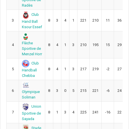
Radès
Club
3
8
3
4
1
221
210
11
36
Hand Ball
Ksour Essef
Flèche
4
8
4
1
3
210
195
15
29
Sportive de
Menzel Horr
Club
5
8
4
1
3
217
219
-2
27
Handball
Chebba
6
8
3
0
5
215
221
-6
24
Olympique
Soliman
Union
7
8
1
3
4
225
241
-16
22
Sportive de
Sayada
Stade