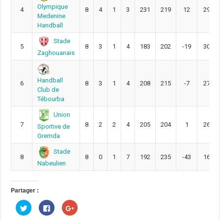
Olympique
4
8
4
1
3
231
219
12
29
Medenine
Handball
Stade
5
8
3
1
4
183
202
-19
30
Zaghouanais
Handball
6
8
3
1
4
208
215
-7
27
Club de
Tébourba
Union
7
8
2
2
4
205
204
1
26
Sportive de
Gremda
Stade
8
8
0
1
7
192
235
-43
16
Nabeulien
Partager :
C
C
C
l
l
l
i
i
i