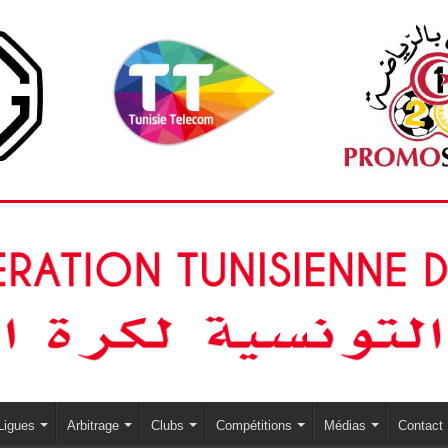
Ligues
Arbitrage
Clubs
Compétitions
Médias
Contact