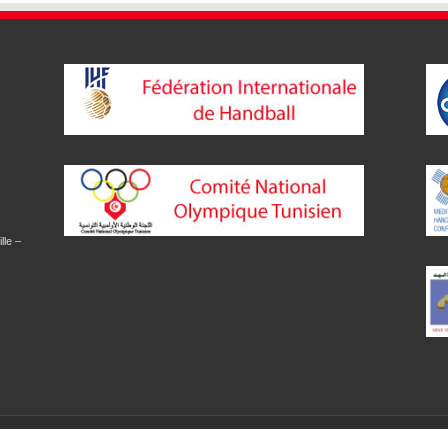
lle –