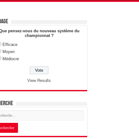
dage
Que pensez-vous du nouveau système du
championnat ?
Efficace
Moyen
Médiocre
View Results
herche