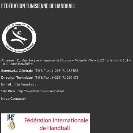
Fédération tunisienne de Handball
Adresse
: 11, Rue 1er juin – Impasse de l’Aurore – Mutuelle Ville – 1002 Tunis – B.P. 151 –
1002 Tunis Belvédère
Secrétariat Générale
: Tél & Fax : (+216) 71 282 566
Direction Technique
: Tél & Fax : (+216) 71 280 479
E-mail
: fthb@email.ati.tn
Site Web
: http://www.federationhandball.tn/
Nous Contacter