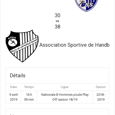
30
vs
38
Association Sportive de Handball 
Détails
Date
Temps
Ligue
Saison
9 avril
16 h
Nationale B Hommes poule Play
2018 -
2019
00 min
Off saison 18/19
2019