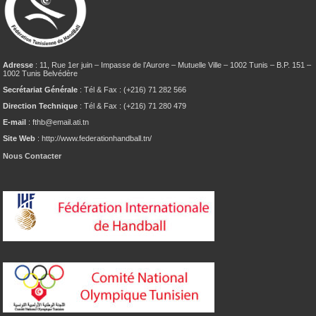
Adresse
: 11, Rue 1er juin – Impasse de l’Aurore – Mutuelle Ville – 1002 Tunis – B.P. 151 –
1002 Tunis Belvédère
Secrétariat Générale
: Tél & Fax : (+216) 71 282 566
Direction Technique
: Tél & Fax : (+216) 71 280 479
E-mail
: fthb@email.ati.tn
Site Web
: http://www.federationhandball.tn/
Nous Contacter