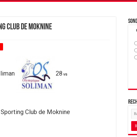
Son
ng Club de Moknine
+
liman
28
vs
Rec
Sporting Club de Moknine