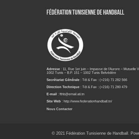
Fédération tunisienne de Handball
Adresse
: 11, Rue 1er juin – Impasse de l’Aurore – Mutuelle Vi
1002 Tunis – B.P. 151 – 1002 Tunis Belvédère
Secrétariat Générale
: Tél & Fax : (+216) 71 282 566
Direction Technique
: Tél & Fax : (+216) 71 280 479
E-mail
: fthb@email.ati.tn
Site Web
: http://www.federationhandball.tn/
Nous Contacter
© 2021 Fédération Tunisienne de Handball. Pow