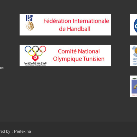
lle –
red by :
Perfexina