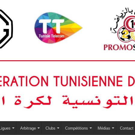
Ligues
Arbitrage
Clubs
Compétitions
Médias
Contact