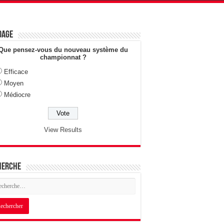
dage
Que pensez-vous du nouveau système du
championnat ?
Efficace
Moyen
Médiocre
View Results
herche