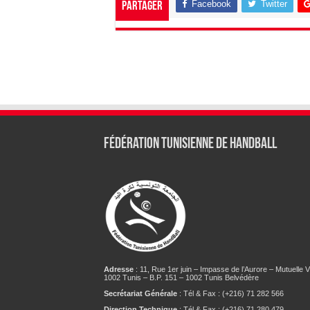
Facebook
Twitter
Partager
Fédération tunisienne de Handball
Adresse
: 11, Rue 1er juin – Impasse de l’Aurore – Mutuelle Vi
1002 Tunis – B.P. 151 – 1002 Tunis Belvédère
Secrétariat Générale
: Tél & Fax : (+216) 71 282 566
Direction Technique
: Tél & Fax : (+216) 71 280 479