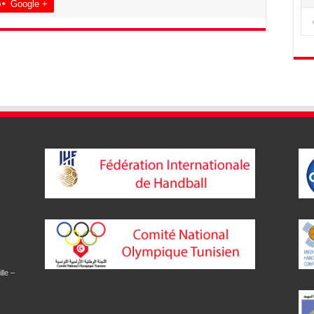
Google +
lle –