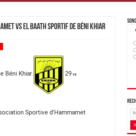
Son
amet vs El Baath Sportif de Béni Khiar
+
de Béni Khiar
29
vs
Rec
sociation Sportive d’Hammamet