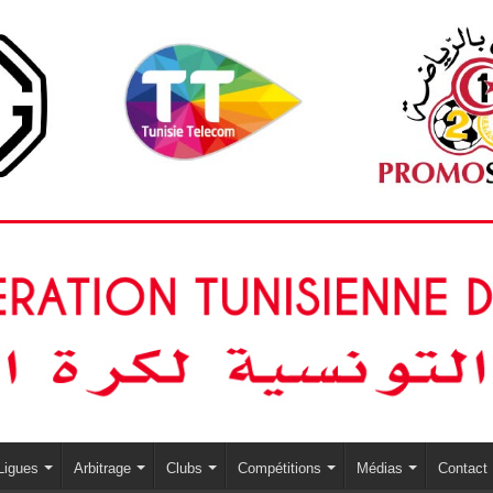
Ligues
Arbitrage
Clubs
Compétitions
Médias
Contact