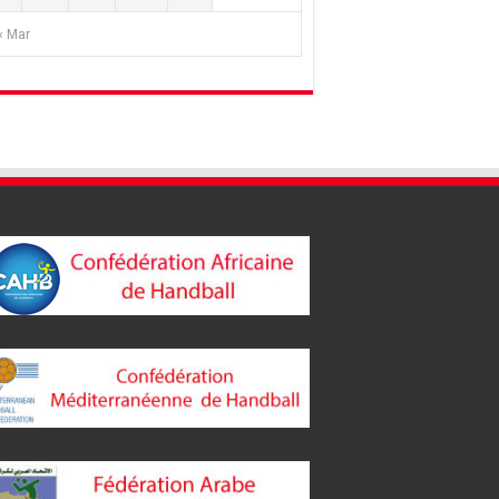
« Mar