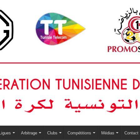
Ligues
Arbitrage
Clubs
Compétitions
Médias
Contact