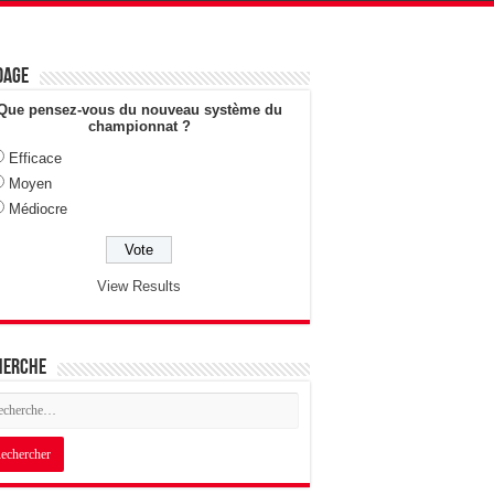
dage
Que pensez-vous du nouveau système du
championnat ?
Efficace
Moyen
Médiocre
View Results
herche