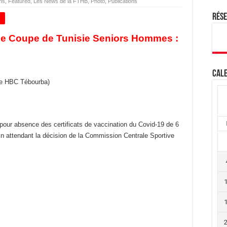
ns
,
Featured
,
Les News de la FTHB
,
Photo
,
Publications
Rés
+
ale Coupe de Tunisie Seniors Hommes :
Cale
de HBC Tébourba)
pour absence des certificats de vaccination du Covid-19 de 6
n attendant la décision de la Commission Centrale Sportive