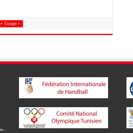
Google +
lle –