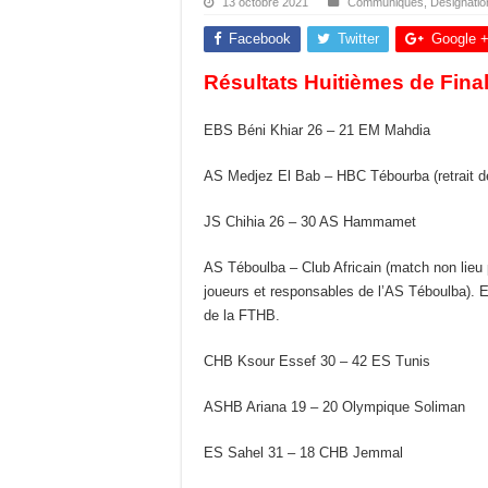
13 octobre 2021
Communiqués
,
Désignatio
Facebook
Twitter
Google 
Résultats Huitièmes de Fin
EBS Béni Khiar 26 – 21 EM Mahdia
AS Medjez El Bab – HBC Tébourba (retrait 
JS Chihia 26 – 30 AS Hammamet
AS Téboulba – Club Africain (match non lieu 
joueurs et responsables de l’AS Téboulba). E
de la FTHB.
CHB Ksour Essef 30 – 42 ES Tunis
ASHB Ariana 19 – 20 Olympique Soliman
ES Sahel 31 – 18 CHB Jemmal