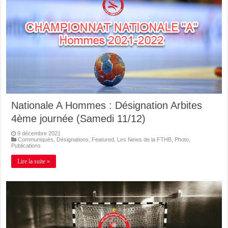
Nationale A Hommes : Désignation Arbites
4ème journée (Samedi 11/12)
9 décembre 2021
Communiqués
,
Désignations
,
Featured
,
Les News de la FTHB
,
Photo
,
Publications
Lire la suite »