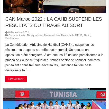
CAN Maroc 2022 : LA CAHB SUSPEND LES
RÉSULTATS DU TIRAGE AU SORT
8 décembre 2021
Communiqués
,
Désignations
,
Featured
,
Les News de la FTHB
,
Photo
,
Publications
La Confédération Africaine de Handball (CAHB) a suspendu les
résultats du tirage au sort effectué mercredi. Un recours en
opposition a été enregistré. Alors que les 12 nations participantes à la
prochaine Coupe d’Afrique des Nations senior de handball hommes
pensaient connaitre leurs adversaires, l’instance faitière de la
discipline a fait …
Lire la suite »