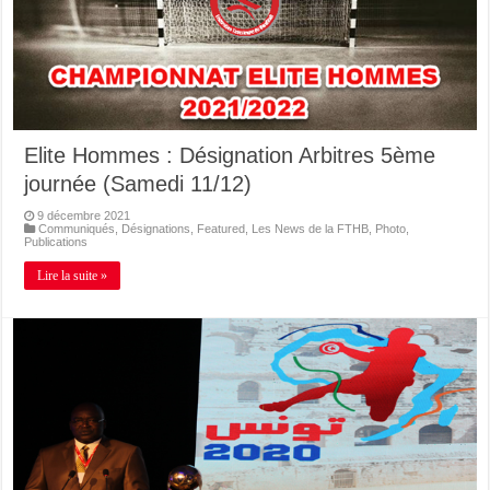
Elite Hommes : Désignation Arbitres 5ème
journée (Samedi 11/12)
9 décembre 2021
Communiqués
,
Désignations
,
Featured
,
Les News de la FTHB
,
Photo
,
Publications
Lire la suite »