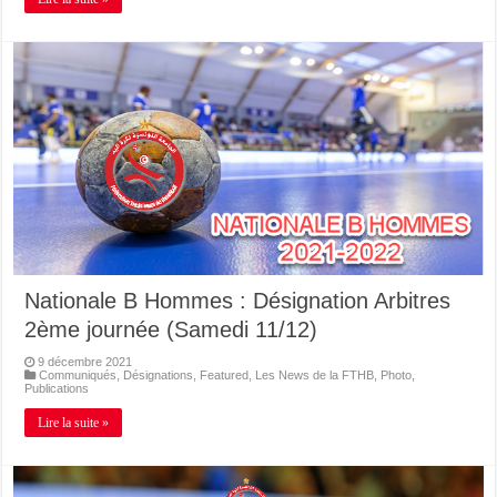
Nationale B Hommes : Désignation Arbitres
2ème journée (Samedi 11/12)
9 décembre 2021
Communiqués
,
Désignations
,
Featured
,
Les News de la FTHB
,
Photo
,
Publications
Lire la suite »