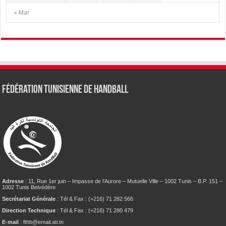
« Mar
Fédération tunisienne de Handball
Adresse
: 11, Rue 1er juin – Impasse de l’Aurore – Mutuelle Ville – 1002 Tunis – B.P. 151 –
1002 Tunis Belvédère
Secrétariat Générale
: Tél & Fax : (+216) 71 282 566
Direction Technique
: Tél & Fax : (+216) 71 280 479
E-mail
: fthb@email.ati.tn