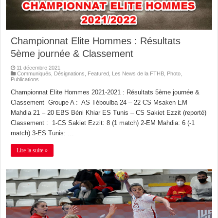
Championnat Elite Hommes : Résultats
5ème journée & Classement
11 décembre 2021
Communiqués
,
Désignations
,
Featured
,
Les News de la FTHB
,
Photo
,
Publications
Championnat Elite Hommes 2021-2021 : Résultats 5ème journée &
Classement Groupe A : AS Téboulba 24 – 22 CS Msaken EM
Mahdia 21 – 20 EBS Béni Khiar ES Tunis – CS Sakiet Ezzit (reporté)
Classement : 1-CS Sakiet Ezzit: 8 (1 match) 2-EM Mahdia: 6 (-1
match) 3-ES Tunis: …
Lire la suite »