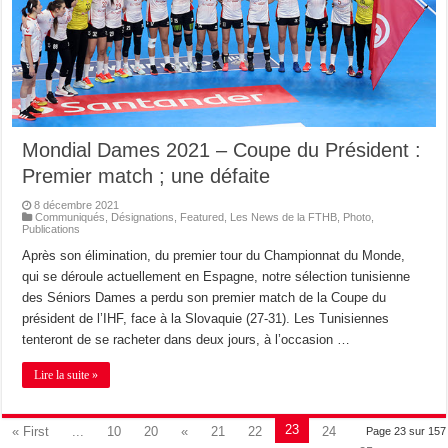
Mondial Dames 2021 – Coupe du Président :
Premier match ; une défaite
8 décembre 2021
Communiqués
,
Désignations
,
Featured
,
Les News de la FTHB
,
Photo
,
Publications
Après son élimination, du premier tour du Championnat du Monde,
qui se déroule actuellement en Espagne, notre sélection tunisienne
des Séniors Dames a perdu son premier match de la Coupe du
président de l’IHF, face à la Slovaquie (27-31). Les Tunisiennes
tenteront de se racheter dans deux jours, à l’occasion …
Lire la suite »
23
« First
...
10
20
«
21
22
24
Page 23 sur 157