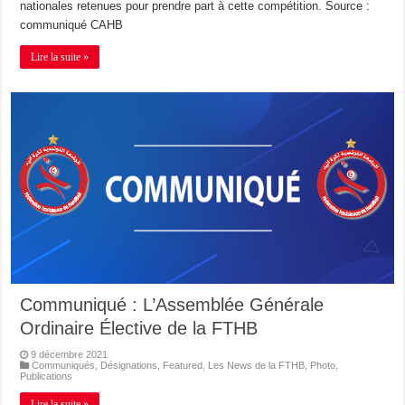
nationales retenues pour prendre part à cette compétition. Source :
communiqué CAHB
Lire la suite »
Communiqué : L’Assemblée Générale
Ordinaire Élective de la FTHB
9 décembre 2021
Communiqués
,
Désignations
,
Featured
,
Les News de la FTHB
,
Photo
,
Publications
Lire la suite »