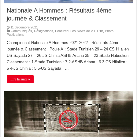
Nationale A Hommes : Résultats 4ème
journée & Classement
11 décembre 2021
Communiqués
,
Désignations
,
Featured
,
Les News de la FTHB
,
Photo
,
Publications
Championnat Nationale A Hommes 2021-2022 : Résultats 4ème
journée & Classement Poule A : Stade Tunisien 29 – 24 CS Hilalien
US Sayada 27 – 26 JS Chihia ASHB Ariana 35 – 23 Stade Nabeulien
Classement : 1-Stade Tunisien : 7 2-ASHB Ariana : 6 3-CS Hilalien :
5 4-JS Chihia : 5 5-US Sayada : …
Lire la suite »