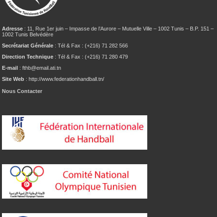
Adresse
: 11, Rue 1er juin – Impasse de l’Aurore – Mutuelle Ville – 1002 Tunis – B.P. 151 –
1002 Tunis Belvédère
Secrétariat Générale
: Tél & Fax : (+216) 71 282 566
Direction Technique
: Tél & Fax : (+216) 71 280 479
E-mail
: fthb@email.ati.tn
Site Web
: http://www.federationhandball.tn/
Nous Contacter