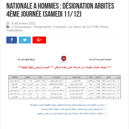
Nationale A Hommes : Désignation Arbites
4ème journée (Samedi 11/12)
9 décembre 2021
Communiqués
,
Désignations
,
Featured
,
Les News de la FTHB
,
Photo
,
Publications