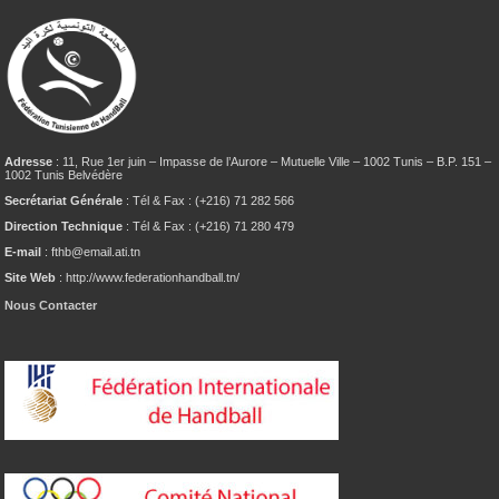
Adresse
: 11, Rue 1er juin – Impasse de l’Aurore – Mutuelle Ville – 1002 Tunis – B.P. 151 –
1002 Tunis Belvédère
Secrétariat Générale
: Tél & Fax : (+216) 71 282 566
Direction Technique
: Tél & Fax : (+216) 71 280 479
E-mail
: fthb@email.ati.tn
Site Web
: http://www.federationhandball.tn/
Nous Contacter