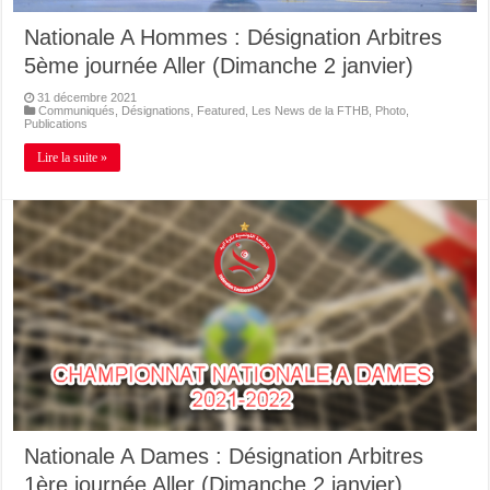
Nationale A Hommes : Désignation Arbitres
5ème journée Aller (Dimanche 2 janvier)
31 décembre 2021
Communiqués
,
Désignations
,
Featured
,
Les News de la FTHB
,
Photo
,
Publications
Lire la suite »
Nationale A Dames : Désignation Arbitres
1ère journée Aller (Dimanche 2 janvier)