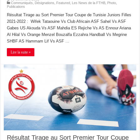
Communiqués
,
Désignations
,
Featured
,
Les News de la FTHB
,
Photo
,
Publications
Résultat Tirage au Sort Premier Tour Coupe de Tunisie Juniors Filles
2021-2022 : Wifek Tataouine Vs Club Africain ASF Sahel Vs ASF
Gabes US Akouda Vs ASF Mahdia ES Rejiche Vs AS Ennour Ariana
Al Hilal Vs Orange Menzel Bouzalfa Ezzahra Handball Vs Megrine
SHBF AS Hammam Lif Vs ASF …
Lire la suite »
Résultat Tirage au Sort Premier Tour Coupe