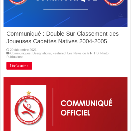
Communiqué : Double Sur Classement des
Joueuses Cadettes Natives 2004-2005
29 décembre 2021
Communiqués
,
Désignations
,
Featured
,
Les News de la FTHB
,
Photo
,
Publications
Lire la suite »