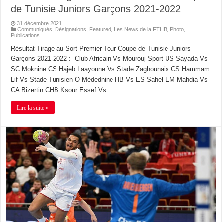
de Tunisie Juniors Garçons 2021-2022
31 décembre 2021
Communiqués
,
Désignations
,
Featured
,
Les News de la FTHB
,
Photo
,
Publications
Résultat Tirage au Sort Premier Tour Coupe de Tunisie Juniors
Garçons 2021-2022 : Club Africain Vs Mourouj Sport US Sayada Vs
SC Moknine CS Hajeb Laayoune Vs Stade Zaghounais CS Hammam
Lif Vs Stade Tunisien O Médednine HB Vs ES Sahel EM Mahdia Vs
CA Bizertin CHB Ksour Essef Vs …
Lire la suite »