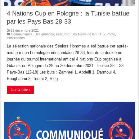
4 Nations Cup en Pologne : la Tunisie battue
par les Pays Bas 28-33
29 décembre 2021
Communiqués
,
Désignations
,
Featured
,
Les News de la FTHB
,
Photo
,
Publications
La sélection nationale des Séniors Hommes a été battue cet après-
midi par son homologue néerlandaise 28-33, lors de la deuxième
journée du tournoi international amical 4 Nations Cup organisé à
Gdansk en Pologne du 28 au 30 décembre 2021. Tunisie 28 – 33
Pays-Bas (12-18) Les buts : Zammel 1, Abdelli 1, Darmoul 4,
Boughanmi 3, Toumi 2, Rzig …
Lire la suite »