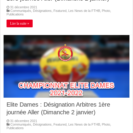
31 décembre 2021
Communiqués
,
Désignations
,
Featured
,
Les News de la FTHB
,
Photo
,
Publications
Lire la suite »
Elite Dames : Désignation Arbitres 1ère
journée Aller (Dimanche 2 janvier)
31 décembre 2021
Communiqués
,
Désignations
,
Featured
,
Les News de la FTHB
,
Photo
,
Publications