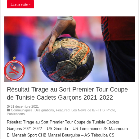
Lire la suite »
Résultat Tirage au Sort Premier Tour Coupe
de Tunisie Cadets Garçons 2021-2022
31 décembre 2021
Communiqués
,
Désignations
,
Featured
,
Les News de la FTHB
,
Photo
,
Publications
Résultat Tirage au Sort Premier Tour Coupe de Tunisie Cadets
Garçons 2021-2022 : US Gremda – US Témimienne JS Maamoura –
El Menzah Sport CHB Manzel Bourguiba – AS Téboulba CS