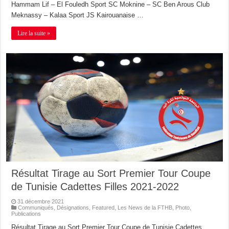
Hammam Lif – El Fouledh Sport SC Moknine – SC Ben Arous Club
Meknassy – Kalaa Sport JS Kairouanaise …
Lire la suite »
Résultat Tirage au Sort Premier Tour Coupe
de Tunisie Cadettes Filles 2021-2022
31 décembre 2021
Communiqués
,
Désignations
,
Featured
,
Les News de la FTHB
,
Photo
,
Publications
Résultat Tirage au Sort Premier Tour Coupe de Tunisie Cadettes