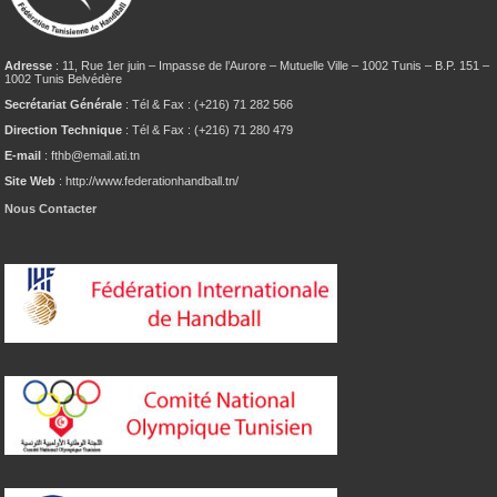
Adresse
: 11, Rue 1er juin – Impasse de l’Aurore – Mutuelle Ville – 1002 Tunis – B.P. 151 –
1002 Tunis Belvédère
Secrétariat Générale
: Tél & Fax : (+216) 71 282 566
Direction Technique
: Tél & Fax : (+216) 71 280 479
E-mail
: fthb@email.ati.tn
Site Web
: http://www.federationhandball.tn/
Nous Contacter