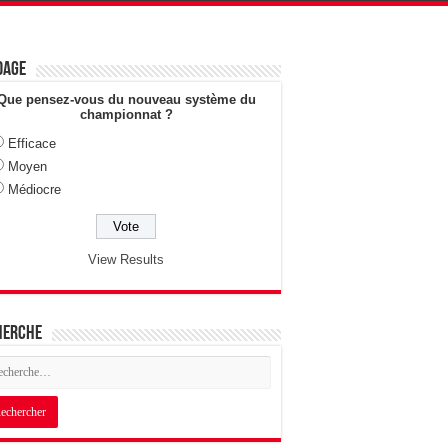
dage
Que pensez-vous du nouveau système du
championnat ?
Efficace
Moyen
Médiocre
View Results
herche