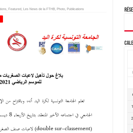
tions
,
Featured
,
Les News de la FTHB
,
Photo
,
Publications
Rés
+
Cale