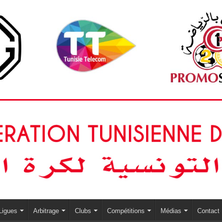
Ligues
Arbitrage
Clubs
Compétitions
Médias
Contact