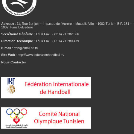
Adresse
: 11, Rue 1er juin – Impasse de l’Aurore – Mutuelle Ville – 1002 Tunis – B.P. 151 –
1002 Tunis Belvédère
Secrétariat Générale
: Tél & Fax : (+216) 71 282 566
Direction Technique
: Tél & Fax : (+216) 71 280 479
E-mail
: fthb@email.ati.tn
Site Web
: http://www.federationhandball.tn/
Nous Contacter