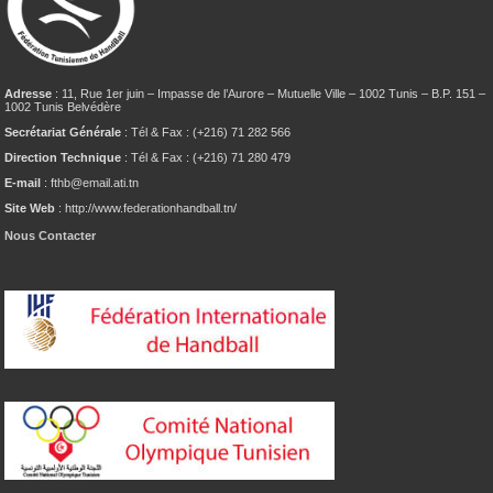
Adresse
: 11, Rue 1er juin – Impasse de l’Aurore – Mutuelle Ville – 1002 Tunis – B.P. 151 –
1002 Tunis Belvédère
Secrétariat Générale
: Tél & Fax : (+216) 71 282 566
Direction Technique
: Tél & Fax : (+216) 71 280 479
E-mail
: fthb@email.ati.tn
Site Web
: http://www.federationhandball.tn/
Nous Contacter