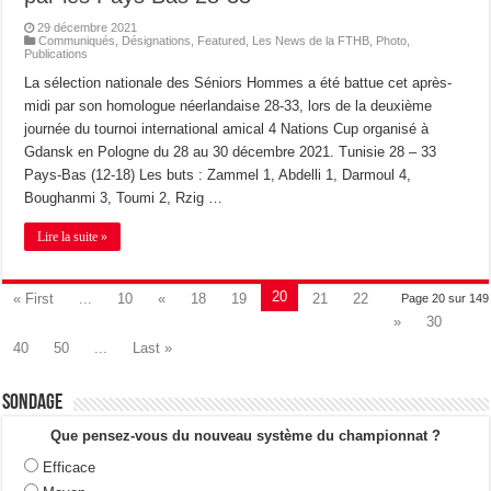
29 décembre 2021
Communiqués
,
Désignations
,
Featured
,
Les News de la FTHB
,
Photo
,
Publications
La sélection nationale des Séniors Hommes a été battue cet après-
midi par son homologue néerlandaise 28-33, lors de la deuxième
journée du tournoi international amical 4 Nations Cup organisé à
Gdansk en Pologne du 28 au 30 décembre 2021. Tunisie 28 – 33
Pays-Bas (12-18) Les buts : Zammel 1, Abdelli 1, Darmoul 4,
Boughanmi 3, Toumi 2, Rzig …
Lire la suite »
20
« First
...
10
«
18
19
21
22
Page 20 sur 149
»
30
40
50
...
Last »
Sondage
Que pensez-vous du nouveau système du championnat ?
Efficace