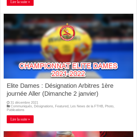
Lire la suite »
Elite Dames : Désignation Arbitres 1ère
journée Aller (Dimanche 2 janvier)
31 décembre 2021
Communiqués
,
Désignations
,
Featured
,
Les News de la FTHB
,
Photo
,
Publications
Lire la suite »