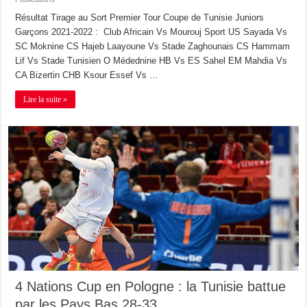
Résultat Tirage au Sort Premier Tour Coupe de Tunisie Juniors
Garçons 2021-2022 : Club Africain Vs Mourouj Sport US Sayada Vs
SC Moknine CS Hajeb Laayoune Vs Stade Zaghounais CS Hammam
Lif Vs Stade Tunisien O Médednine HB Vs ES Sahel EM Mahdia Vs
CA Bizertin CHB Ksour Essef Vs …
Lire la suite »
4 Nations Cup en Pologne : la Tunisie battue
par les Pays Bas 28-33