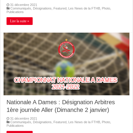
31 décembre 2021
Communiqués
,
Désignations
,
Featured
,
Les News de la FTHB
,
Photo
,
Publications
Lire la suite »
Nationale A Dames : Désignation Arbitres
1ère journée Aller (Dimanche 2 janvier)
31 décembre 2021
Communiqués
,
Désignations
,
Featured
,
Les News de la FTHB
,
Photo
,
Publications