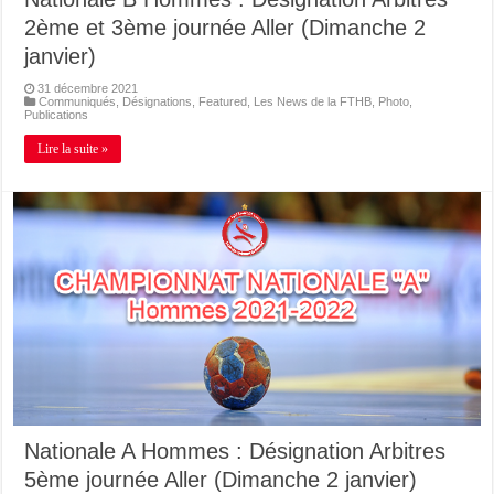
2ème et 3ème journée Aller (Dimanche 2
janvier)
31 décembre 2021
Communiqués
,
Désignations
,
Featured
,
Les News de la FTHB
,
Photo
,
Publications
Lire la suite »
Nationale A Hommes : Désignation Arbitres
5ème journée Aller (Dimanche 2 janvier)