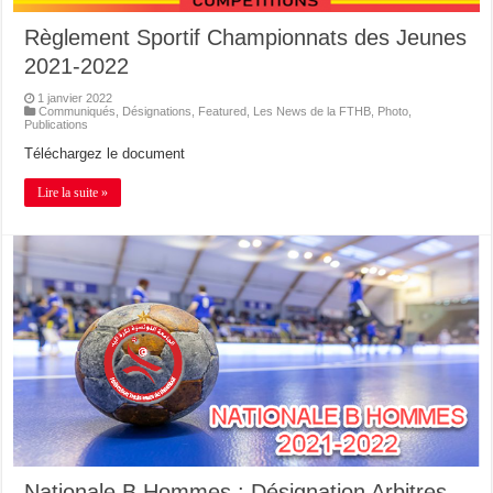
Règlement Sportif Championnats des Jeunes
2021-2022
1 janvier 2022
Communiqués
,
Désignations
,
Featured
,
Les News de la FTHB
,
Photo
,
Publications
Téléchargez le document
Lire la suite »
Nationale B Hommes : Désignation Arbitres