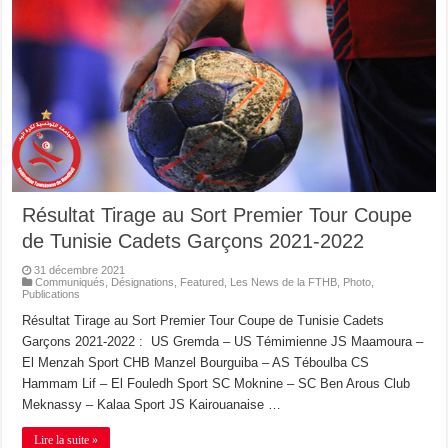
Résultat Tirage au Sort Premier Tour Coupe
de Tunisie Cadets Garçons 2021-2022
31 décembre 2021
Communiqués
,
Désignations
,
Featured
,
Les News de la FTHB
,
Photo
,
Publications
Résultat Tirage au Sort Premier Tour Coupe de Tunisie Cadets
Garçons 2021-2022 : US Gremda – US Témimienne JS Maamoura –
El Menzah Sport CHB Manzel Bourguiba – AS Téboulba CS
Hammam Lif – El Fouledh Sport SC Moknine – SC Ben Arous Club
Meknassy – Kalaa Sport JS Kairouanaise …
Lire la suite »