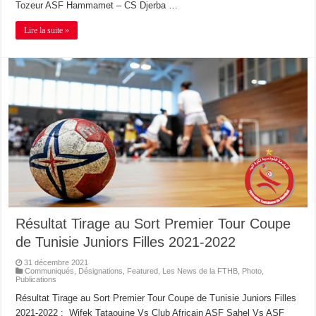
Tozeur ASF Hammamet – CS Djerba …
Lire la suite »
Résultat Tirage au Sort Premier Tour Coupe
de Tunisie Juniors Filles 2021-2022
31 décembre 2021
Communiqués
,
Désignations
,
Featured
,
Les News de la FTHB
,
Photo
,
Publications
Résultat Tirage au Sort Premier Tour Coupe de Tunisie Juniors Filles
2021-2022 : Wifek Tataouine Vs Club Africain ASF Sahel Vs ASF