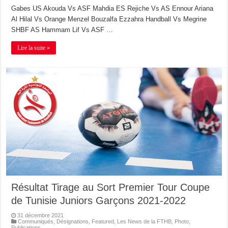
Gabes US Akouda Vs ASF Mahdia ES Rejiche Vs AS Ennour Ariana
Al Hilal Vs Orange Menzel Bouzalfa Ezzahra Handball Vs Megrine
SHBF AS Hammam Lif Vs ASF …
Lire la suite »
Résultat Tirage au Sort Premier Tour Coupe
de Tunisie Juniors Garçons 2021-2022
31 décembre 2021
Communiqués
,
Désignations
,
Featured
,
Les News de la FTHB
,
Photo
,
Publications