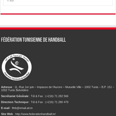
« Avr
Fédération tunisienne de Handball
Adresse
: 11, Rue 1er juin – Impasse de l’Aurore – Mutuelle Ville – 1002 Tunis – B.P. 151 –
1002 Tunis Belvédère
Secrétariat Générale
: Tél & Fax : (+216) 71 282 566
Direction Technique
: Tél & Fax : (+216) 71 280 479
E-mail
: fthb@email.ati.tn
Site Web
: http://www.federationhandball.tn/