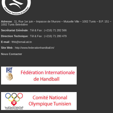
Adresse
: 11, Rue 1er juin – Impasse de l’Aurore – Mutuelle Ville – 1002 Tunis – B.P. 151 –
1002 Tunis Belvédère
Secrétariat Générale
: Tél & Fax : (+216) 71 282 566
Direction Technique
: Tél & Fax : (+216) 71 280 479
E-mail
: fthb@email.ati.tn
Site Web
: http://www.federationhandball.tn/
Nous Contacter