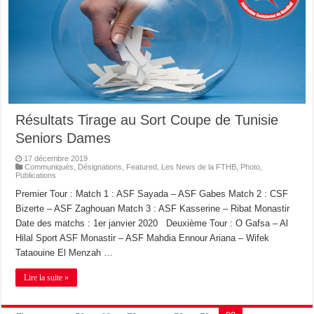
Résultats Tirage au Sort Coupe de Tunisie
Seniors Dames
17 décembre 2019
Communiqués
,
Désignations
,
Featured
,
Les News de la FTHB
,
Photo
,
Publications
Premier Tour : Match 1 : ASF Sayada – ASF Gabes Match 2 : CSF
Bizerte – ASF Zaghouan Match 3 : ASF Kasserine – Ribat Monastir
Date des matchs : 1er janvier 2020 Deuxième Tour : O Gafsa – Al
Hilal Sport ASF Monastir – ASF Mahdia Ennour Ariana – Wifek
Tataouine El Menzah …
Lire la suite »