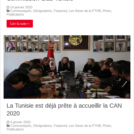
14 janvier 2020
Communiqués
,
Désignations
,
Featured
,
Les News de la FTHB
,
Photo
,
Publications
Lire la suite »
La Tunisie est déjà prête à accueillir la CAN
2020
4 janvier 2020
Communiqués
,
Désignations
,
Featured
,
Les News de la FTHB
,
Photo
,
Publications