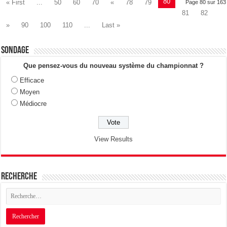
80
« First
...
50
60
70
«
78
79
Page 80 sur 163
81
82
»
90
100
110
...
Last »
Sondage
Que pensez-vous du nouveau système du championnat ?
Efficace
Moyen
Médiocre
View Results
Recherche