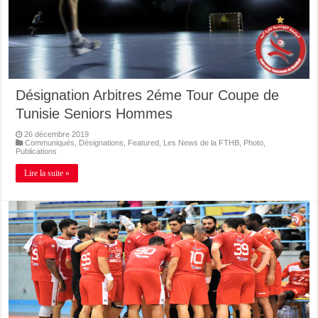
Désignation Arbitres 2éme Tour Coupe de
Tunisie Seniors Hommes
26 décembre 2019
Communiqués
,
Désignations
,
Featured
,
Les News de la FTHB
,
Photo
,
Publications
Lire la suite »