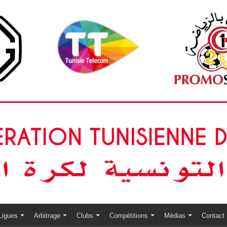
Ligues
Arbitrage
Clubs
Compétitions
Médias
Contact