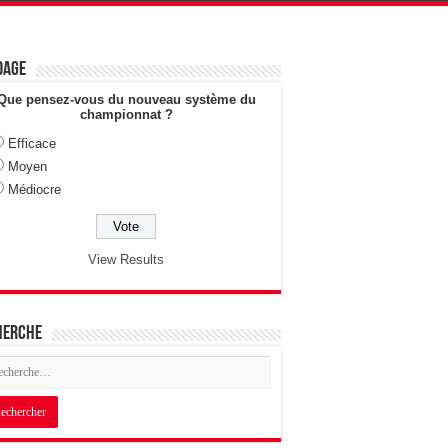
dage
Que pensez-vous du nouveau système du
championnat ?
Efficace
Moyen
Médiocre
View Results
herche