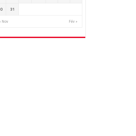
30
31
« Nov
Fév »