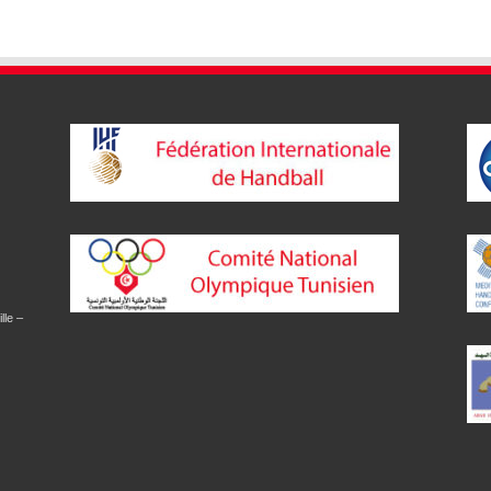
lle –