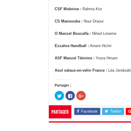
CSF Moknine :
Rahma Kriz
CS Mannouba :
Nour Draoui
O Manzel Bouzalfa :
Nihed Limeme
Ezzahra Handball :
Ameni Hichri
ASF Manzel Témime :
Yosra Hmam
Asul valaux-en-velin France :
Léa Jendoubi
Partager :
C
C
C
l
l
l
i
i
i
q
q
q
u
u
u
Facebook
Twitter
Partager
e
e
e
z
z
z
p
p
p
o
o
o
u
u
u
r
r
r