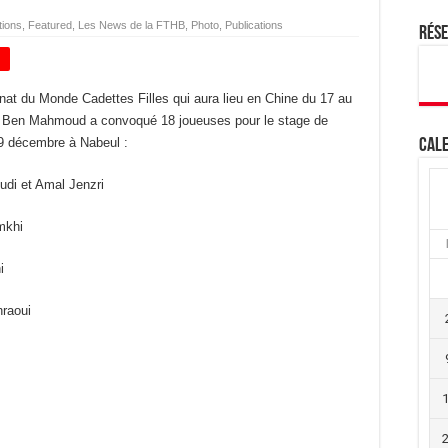
tions
,
Featured
,
Les News de la FTHB
,
Photo
,
Publications
Rés
+
nat du Monde Cadettes Filles qui aura lieu en Chine du 17 au
ed Ben Mahmoud a convoqué 18 joueuses pour le stage de
19 décembre à Nabeul :
Cale
di et Amal Jenzri
mkhi
i
raoui