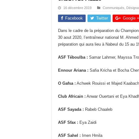
16 décembre 2019
Communiqués
,
Désigna
Facebook
Twitter
Google 
Dans le cadre de la préparation du Champion
30 aout 2020, l’entraîneur national M. Ahm
préparation qui aura lieu à Nabeul du 15 au 
ASF Téboulba :
Samar Lahmer, Mayssa Trou
Ennour Ariana :
Safia Kricha et Bocha Che
O Gafsa :
Achwek Rouissi et Majed Kaabach
Club Africain :
Anwar Ouertani et Eya Khadh
ASF Sayada :
Rabeb Chaaleb
ASF Sfax :
Eya Zaidi
ASF Sahel :
Imen Hmila