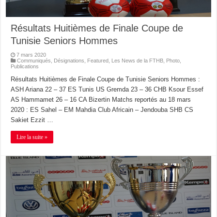
Résultats Huitièmes de Finale Coupe de
Tunisie Seniors Hommes
7 mars 2020
Communiqués
,
Désignations
,
Featured
,
Les News de la FTHB
,
Photo
,
Publications
Résultats Huitièmes de Finale Coupe de Tunisie Seniors Hommes :
ASH Ariana 22 – 37 ES Tunis US Gremda 23 – 36 CHB Ksour Essef
AS Hammamet 26 – 16 CA Bizertin Matchs reportés au 18 mars
2020 : ES Sahel – EM Mahdia Club Africain – Jendouba SHB CS
Sakiet Ezzit …
Lire la suite »