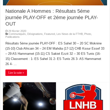
Nationale A Hommes : Résultats 5éme
journée PLAY-OFF et 2éme journée PLAY-
OUT
29 février 2020
Communiqués
,
Désignations
,
Featured
,
Les News de la FTHB
,
Photo
,
Publications
Résultats 5éme journée PLAY-OFF : ES Sahel 30 – 20 SC Moknine
(15-10) Club Africain 34 – 24 EM Mahdia (17-12) CHB Ksour Essef 33
– 29 AS Hammamet (15-11) CS Sakiet Ezzit 32 – 30 ES Tunis (16-
15) Classement : 1- ES Sahel 31 2- ES Tunis 26 3- AS Hammamet
26 4- …
Lire la suite »