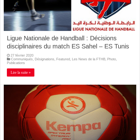
Ligue Nationale de Handball : Décisions
disciplinaires du match ES Sahel – ES Tunis
27 février 2020
Communiqués
,
Désignations
,
Featured
,
Les News de la FTHB
,
Photo
,
Publications
Lire la suite »