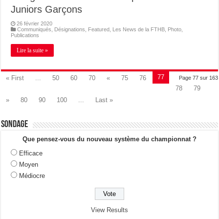
Juniors Garçons
26 février 2020
Communiqués
,
Désignations
,
Featured
,
Les News de la FTHB
,
Photo
,
Publications
Lire la suite »
77
« First
...
50
60
70
«
75
76
Page 77 sur 163
78
79
»
80
90
100
...
Last »
Sondage
Que pensez-vous du nouveau système du championnat ?
Efficace
Moyen
Médiocre
View Results