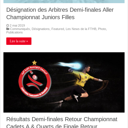
Désignation des Arbitres Demi-finales Aller
Championnat Juniors Filles
2 mai 2019
Communiqués
,
Désignations
,
Featured
,
Les News de la FTHB
,
Photo
,
Publications
Lire la suite »
Résultats Demi-finales Retour Championnat
Cadets A & Quarts de Finale Retour