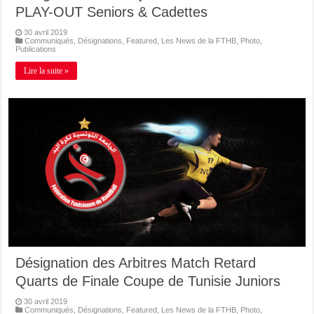
PLAY-OUT Seniors & Cadettes
30 avril 2019
Communiqués
,
Désignations
,
Featured
,
Les News de la FTHB
,
Photo
,
Publications
Lire la suite »
Désignation des Arbitres Match Retard
Quarts de Finale Coupe de Tunisie Juniors
30 avril 2019
Communiqués
,
Désignations
,
Featured
,
Les News de la FTHB
,
Photo
,