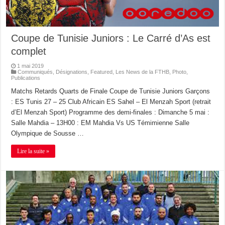
Coupe de Tunisie Juniors : Le Carré d’As est
complet
1 mai 2019
Communiqués
,
Désignations
,
Featured
,
Les News de la FTHB
,
Photo
,
Publications
Matchs Retards Quarts de Finale Coupe de Tunisie Juniors Garçons
: ES Tunis 27 – 25 Club Africain ES Sahel – El Menzah Sport (retrait
d’El Menzah Sport) Programme des demi-finales : Dimanche 5 mai :
Salle Mahdia – 13H00 : EM Mahdia Vs US Témimienne Salle
Olympique de Sousse …
Lire la suite »