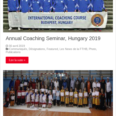
Annual Coaching Seminar, Hungary 2019
30 avril 2019
Communiqués
,
Désignations
,
Featured
,
Les News de la FTHB
,
Photo
,
Publications
Lire la suite »