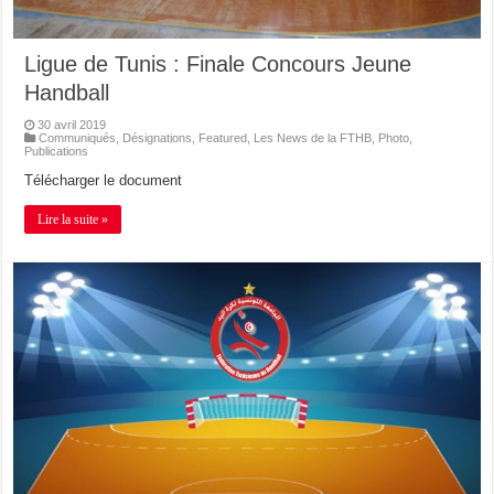
Ligue de Tunis : Finale Concours Jeune
Handball
30 avril 2019
Communiqués
,
Désignations
,
Featured
,
Les News de la FTHB
,
Photo
,
Publications
Télécharger le document
Lire la suite »