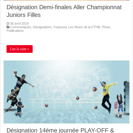
Désignation Demi-finales Aller Championnat
Juniors Filles
30 avril 2019
Communiqués
,
Désignations
,
Featured
,
Les News de la FTHB
,
Photo
,
Publications
Lire la suite »
Désignation 14éme journée PLAY-OFF &