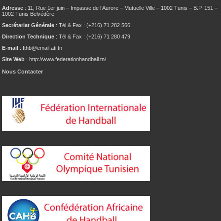
Adresse
: 11, Rue 1er juin – Impasse de l’Aurore – Mutuelle Ville – 1002 Tunis – B.P. 151 –
1002 Tunis Belvédère
Secrétariat Générale
: Tél & Fax : (+216) 71 282 566
Direction Technique
: Tél & Fax : (+216) 71 280 479
E-mail
: fthb@email.ati.tn
Site Web
: http://www.federationhandball.tn/
Nous Contacter