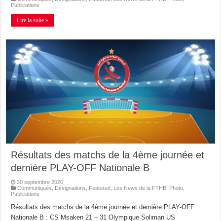
Publications
Lire la suite »
Résultats des matchs de la 4ème journée et
dernière PLAY-OFF Nationale B
30 septembre 2020
Communiqués
,
Désignations
,
Featured
,
Les News de la FTHB
,
Photo
,
Publications
Résultats des matchs de la 4ème journée et dernière PLAY-OFF
Nationale B : CS Msaken 21 – 31 Olympique Soliman US