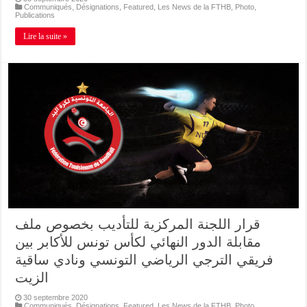
Communiqués
,
Désignations
,
Featured
,
Les News de la FTHB
,
Photo
,
Publications
Lire la suite »
قرار اللجنة المركزية للتأديب بخصوص ملف
مقابلة الدور النهائي لكأس تونس للأكابر بين
فريقي الترجي الرياضي التونسي ونادي ساقية
الزيت
30 septembre 2020
Communiqués
,
Désignations
,
Featured
,
Les News de la FTHB
,
Photo
,