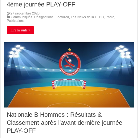
4ème journée PLAY-OFF
27 septembre 2020
Communiqués
,
Désignations
,
Featured
,
Les News de la FTHB
,
Photo
,
Publications
Lire la suite »
Nationale B Hommes : Résultats &
Classement après l’avant dernière journée
PLAY-OFF