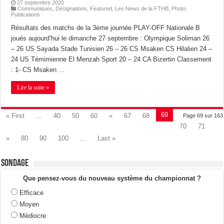
27 septembre 2020
Communiqués
,
Désignations
,
Featured
,
Les News de la FTHB
,
Photo
,
Publications
Résultats des matchs de la 3ème journée PLAY-OFF Nationale B
joués aujourd’hui le dimanche 27 septembre : Olympique Soliman 26
– 26 US Sayada Stade Tunisien 26 – 26 CS Msaken CS Hilalien 24 –
24 US Témimienne El Menzah Sport 20 – 24 CA Bizertin Classement
: 1- CS Msaken …
Lire la suite »
69
« First
...
40
50
60
«
67
68
Page 69 sur 163
70
71
»
80
90
100
...
Last »
Sondage
Que pensez-vous du nouveau système du championnat ?
Efficace
Moyen
Médiocre