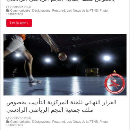
2 octobre 2020
Communiqués
,
Désignations
,
Featured
,
Les News de la FTHB
,
Photo
,
Publications
Lire la suite »
القرار النهائي للجنة المركزية التأديب بخصوص
ملف جمعية النجم الرياضي الرادسي
2 octobre 2020
Communiqués
,
Désignations
,
Featured
,
Les News de la FTHB
,
Photo
,
Publications