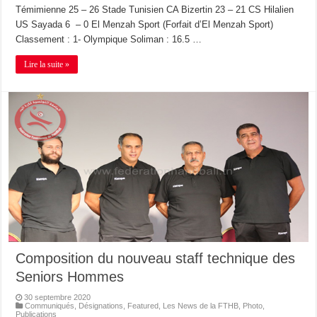
Témimienne 25 – 26 Stade Tunisien CA Bizertin 23 – 21 CS Hilalien
US Sayada 6 – 0 El Menzah Sport (Forfait d’El Menzah Sport)
Classement : 1- Olympique Soliman : 16.5 …
Lire la suite »
Composition du nouveau staff technique des
Seniors Hommes
30 septembre 2020
Communiqués
,
Désignations
,
Featured
,
Les News de la FTHB
,
Photo
,
Publications