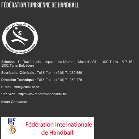
Fédération tunisienne de Handball
Adresse
: 11, Rue 1er juin – Impasse de l’Aurore – Mutuelle Ville – 1002 Tunis – B.P. 151 –
1002 Tunis Belvédère
Secrétariat Générale
: Tél & Fax : (+216) 71 282 566
Direction Technique
: Tél & Fax : (+216) 71 280 479
E-mail
: fthb@email.ati.tn
Site Web
: http://www.federationhandball.tn/
Nous Contacter