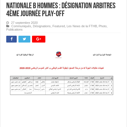
Nationale B Hommes : Désignation Arbitres
4ème journée PLAY-OFF
27 septembre 2020
Communiqués
,
Désignations
,
Featured
,
Les News de la FTHB
,
Photo
,
Publications