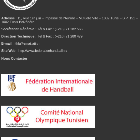
Adresse
: 11, Rue 1er juin – Impasse de l’Aurore – Mutuelle Ville – 1002 Tunis – B.P. 151 –
1002 Tunis Belvédère
Secrétariat Générale
: Tél & Fax : (+216) 71 282 566
Direction Technique
: Tél & Fax : (+216) 71 280 479
E-mail
: fthb@email.ati.tn
Site Web
: http://www.federationhandball.tn/
Nous Contacter