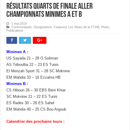
Résultats Quarts de Finale Aller
Championnats Minimes A et B
1 mai 2019
Communiqués
,
Désignations
,
Featured
,
Les News de la FTHB
,
Photo
,
Publications
Minimes A :
US Sayada 21 – 28 O.Soliman
AS Téboulba 22 – 23 ES Tunis
El Menzah Sport 31 – 28 SC Moknine
EM Mahdia 33 – 16 Ezzahra HB
Minimes B :
CS Hiboun 26 – 30 EBS Béni Khiar
SC Moknine 21 – 22 ES Tunis
ES Radès 30 – 26 ES Sahel
EM Mahdia 40 – 25 CS Bou Argoub
Calendrier des prochains tours :