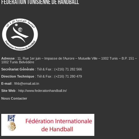
Fédération tunisienne de Handball
Adresse
: 11, Rue 1er juin – Impasse de l’Aurore – Mutuelle Ville – 1002 Tunis – B.P. 151 –
1002 Tunis Belvédère
Secrétariat Générale
: Tél & Fax : (+216) 71 282 566
Direction Technique
: Tél & Fax : (+216) 71 280 479
E-mail
: fthb@email.ati.tn
Site Web
: http://www.federationhandball.tn/
Nous Contacter