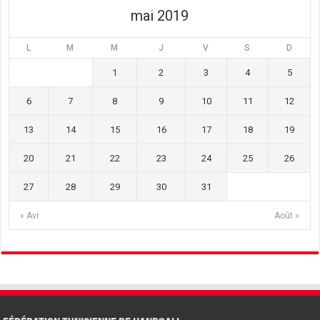
)
mai 2019
L
M
M
J
V
S
D
1
2
3
4
5
6
7
8
9
10
11
12
13
14
15
16
17
18
19
20
21
22
23
24
25
26
27
28
29
30
31
« Avr
Août »