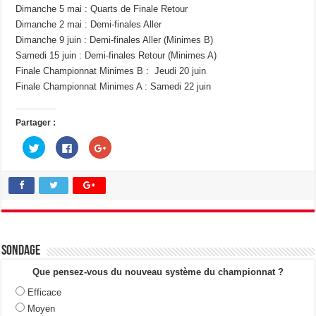
Dimanche 5 mai : Quarts de Finale Retour
Dimanche 2 mai : Demi-finales Aller
Dimanche 9 juin : Demi-finales Aller (Minimes B)
Samedi 15 juin : Demi-finales Retour (Minimes A)
Finale Championnat Minimes B : Jeudi 20 juin
Finale Championnat Minimes A : Samedi 22 juin
Partager :
C
C
C
l
l
l
i
i
i
q
q
q
u
u
u
e
e
e
z
z
z
p
p
p
o
o
o
u
u
u
r
r
r
p
p
p
a
a
a
Sondage
r
r
r
t
t
t
a
a
a
Que pensez-vous du nouveau système du championnat ?
g
g
g
e
e
e
Efficace
r
r
r
s
s
s
Moyen
u
u
u