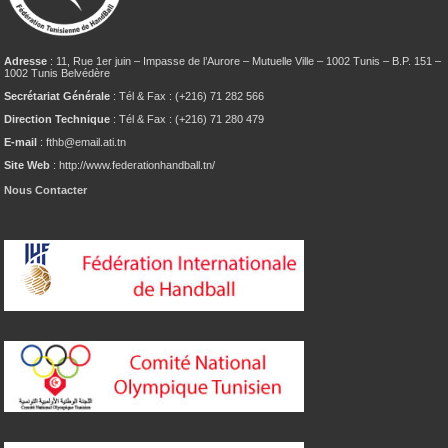
Adresse
: 11, Rue 1er juin – Impasse de l’Aurore – Mutuelle Ville – 1002 Tunis – B.P. 151 –
1002 Tunis Belvédère
Secrétariat Générale
: Tél & Fax : (+216) 71 282 566
Direction Technique
: Tél & Fax : (+216) 71 280 479
E-mail
: fthb@email.ati.tn
Site Web
: http://www.federationhandball.tn/
Nous Contacter