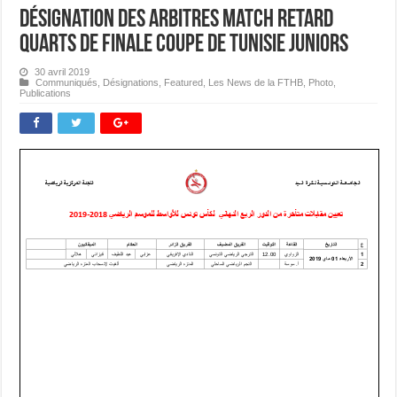
Désignation des Arbitres Match Retard
Quarts de Finale Coupe de Tunisie Juniors
30 avril 2019
Communiqués
,
Désignations
,
Featured
,
Les News de la FTHB
,
Photo
,
Publications