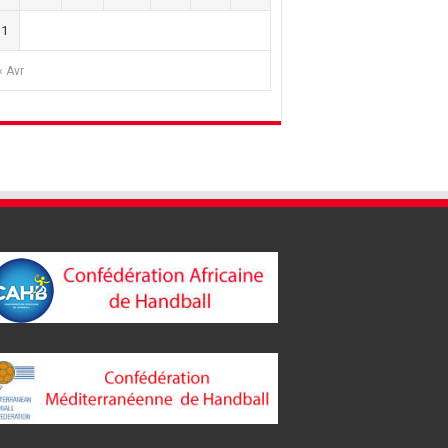
31
« Avr