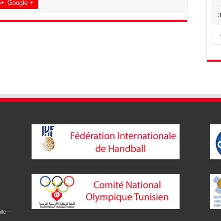
Google +
lle –