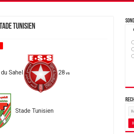
Son
Stade Tunisien
+
 du Sahel
28
vs
Rec
Stade Tunisien