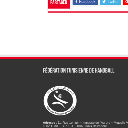
Facebook
Twitter
Partager
Fédération tunisienne de Handball
Adresse
: 11, Rue 1er juin – Impasse de l’Aurore – Mutuelle Vi
1002 Tunis – B.P. 151 – 1002 Tunis Belvédère