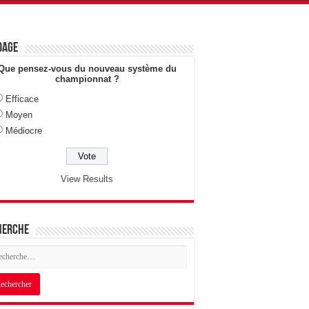
dage
Que pensez-vous du nouveau système du
championnat ?
Efficace
Moyen
Médiocre
View Results
herche