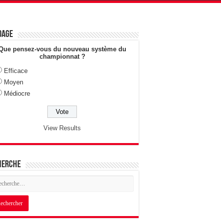
dage
Que pensez-vous du nouveau système du
championnat ?
Efficace
Moyen
Médiocre
View Results
herche