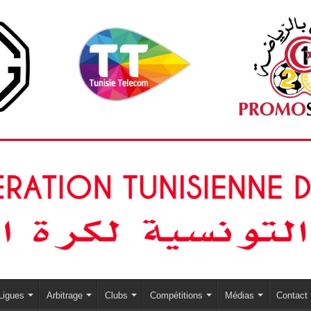
Ligues
Arbitrage
Clubs
Compétitions
Médias
Contact