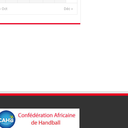
« Oct
Déc »