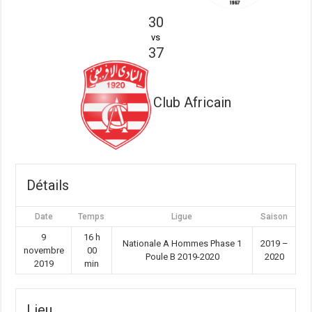
30
vs
37
Club Africain
Détails
Date
Temps
Ligue
Saison
9
16 h
Nationale A Hommes Phase 1
2019 –
novembre
00
Poule B 2019-2020
2020
2019
min
Lieu