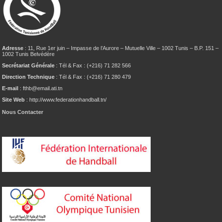
Adresse
: 11, Rue 1er juin – Impasse de l’Aurore – Mutuelle Ville – 1002 Tunis – B.P. 151 –
1002 Tunis Belvédère
Secrétariat Générale
: Tél & Fax : (+216) 71 282 566
Direction Technique
: Tél & Fax : (+216) 71 280 479
E-mail
: fthb@email.ati.tn
Site Web
: http://www.federationhandball.tn/
Nous Contacter